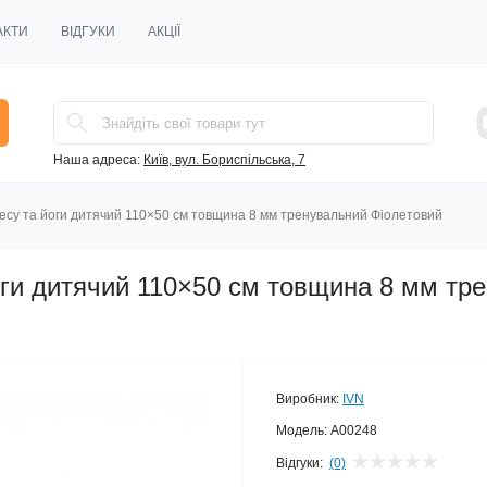
АКТИ
ВІДГУКИ
АКЦІЇ
Наша адреса:
Київ, вул. Бориспільська, 7
есу та йоги дитячий 110×50 см товщина 8 мм тренувальний Фіолетовий
оги дитячий 110×50 см товщина 8 мм тр
Виробник:
IVN
Модель:
A00248
Відгуки:
(0)