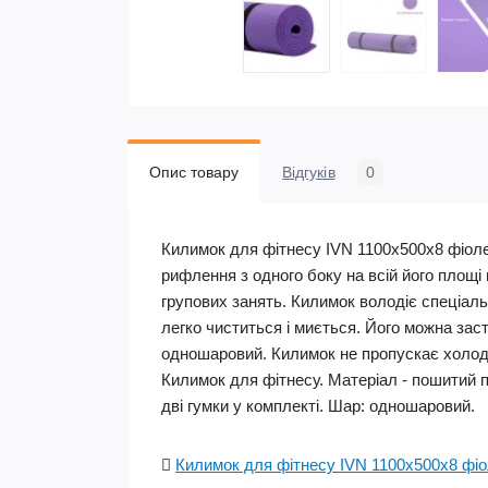
Опис товару
Відгуків
0
Килимок для фітнесу IVN 1100х500х8 фіоле
рифлення з одного боку на всій його площі
групових занять. Килимок володіє спеціаль
легко чиститься і миється. Його можна зас
одношаровий. Килимок не пропускає холод т
Килимок для фітнесу. Матеріал - пошитий п
дві гумки у комплекті. Шар: одношаровий.
Килимок для фітнесу IVN 1100х500х8 фі