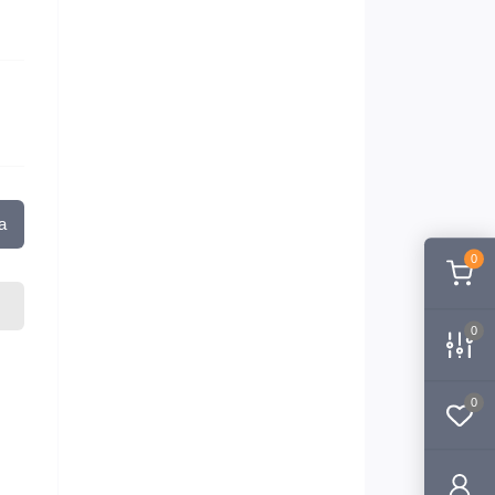
а
0
0
0