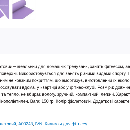
товий – ідеальний для домашніх тренувань, занять фітнесом, ае
 поверхні. Використовується для занять різними видами спорту.
ним не ковзним покриттям, що амортизує, виготовлений їх екологі
тосовувати вдома, у квартирі або у фітнес-клубі. Розміри: довж
а тепло, не вбирає вологу, зручний, компактний, легкий. Характ
інополіетилен. Вага: 150 гр. Колір фіолетовий. Додаткові харак
олетовий
,
A00248
,
IVN
,
Килимки для фітнесу