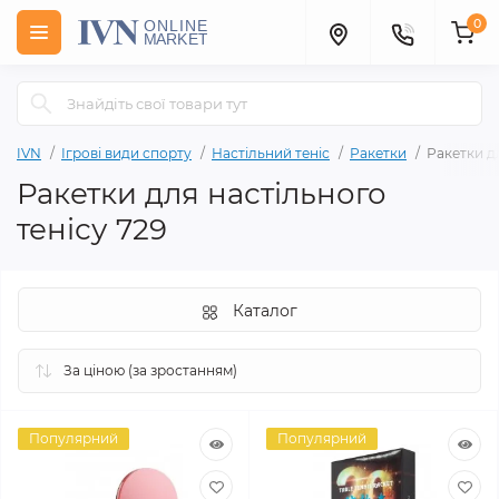
0
IVN
Ігрові види спорту
Настільний теніс
Ракетки
Ракетки дл
Ракетки для настільного
тенісу 729
Каталог
Популярний
Популярний