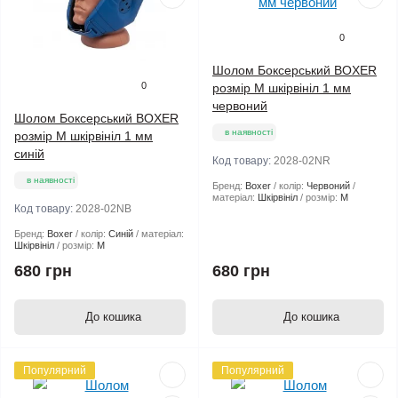
0
Шолом Боксерський BOXER
0
розмір M шкірвініл 1 мм
червоний
Шолом Боксерський BOXER
в наявності
розмір M шкірвініл 1 мм
синій
Код товару:
2028-02NR
в наявності
Бренд:
Boxer
колір:
Червоний
матеріал:
Шкірвініл
розмір:
М
Код товару:
2028-02NB
Бренд:
Boxer
колір:
Синій
матеріал:
Шкірвініл
розмір:
М
680 грн
680 грн
До кошика
До кошика
Популярний
Популярний