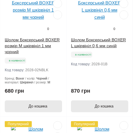
0
0
Шолом Боксерський BOXER
Шолом Боксерський BOXER
розмір M шкірвініл 1 мм
L шкірвініл 0,6 мм синій
чорний
в наявності
в наявності
Код товару:
2028-01B
Код товару:
2028-02NBLK
Бренд:
Boxer
колір:
Чорний
матеріал:
Шкірвініл
розмір:
М
680 грн
870 грн
До кошика
До кошика
Популярний
Популярний