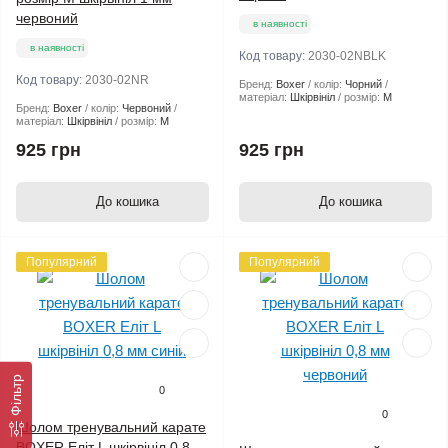
червоний
в наявності
в наявності
Код товару:
2030-02NBLK
Код товару:
2030-02NR
Бренд:
Boxer
колір:
Чорний
матеріал:
Шкірвініл
розмір:
М
Бренд:
Boxer
колір:
Червоний
матеріал:
Шкірвініл
розмір:
М
925 грн
925 грн
До кошика
До кошика
Популярний
Популярний
Фільтр
0
0
Шолом тренувальний карате
BOXER Еліт L шкірвініл 0,8