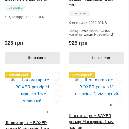
синій
в наявності
в наявності
Код товару:
2030-01BLK
Код товару:
2030-02NB
Бренд:
Boxer
колір:
Синий
матеріал:
Шкірвініл
розмір:
М
925 грн
925 грн
До кошика
До кошика
Популярний
Популярний
0
0
Шолом карате BOXER
розмір M шкірвініл 1 мм
Шолом карате BOXER
чорний
розмір M шкірвініл 1 мм