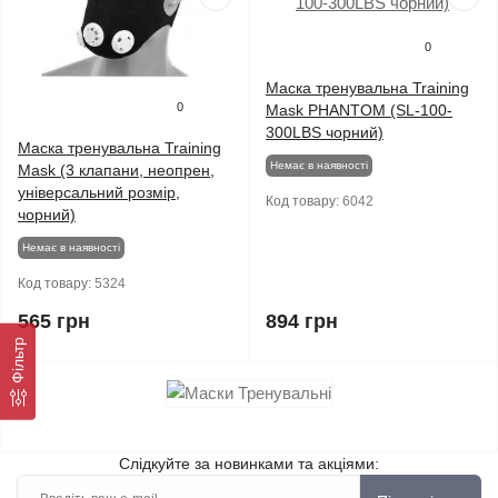
0
Маска тренувальна Training
0
Mask PHANTOM (SL-100-
300LBS чорний)
Маска тренувальна Training
Немає в наявності
Mask (3 клапани, неопрен,
універсальний розмір,
Код товару:
6042
чорний)
Немає в наявності
Код товару:
5324
565 грн
894 грн
Фільтр
Слідкуйте за новинками та акціями: