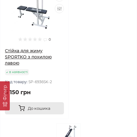
0
Стійка для жиму
SPORTKO з похилою
лавою
в наявності
Код товару:
SP-6936SK-2
Фільтр
5 150 грн
До кошика