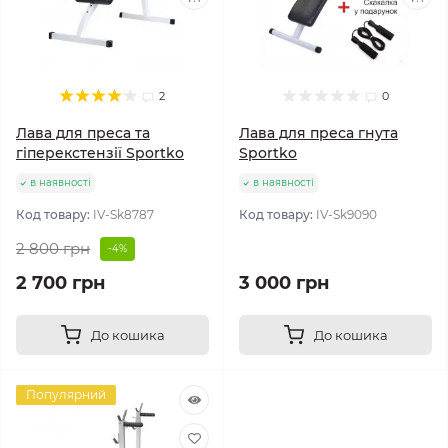
2
0
Лава для преса та
Лава для преса гнута
гіперекстензії Sportko
Sportko
в наявності
в наявності
Код товару:
IV-Sk8787
Код товару:
IV-Sk9090
2 800 грн
-4%
2 700 грн
3 000 грн
До кошика
До кошика
Популярний