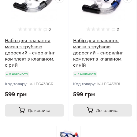
0
0
Набір для плавання
Набір для плавання
маска з трубкою
маска з трубкою
дорослий – снорклінг
дорослий – снорклінг
комплект з клапаном,
комплект з клапаном,
сірий
синій
в наявності
в наявності
Код товару:
IV-LEG438GR
Код товару:
IV-LEG438BL
599 грн
599 грн
До кошика
До кошика