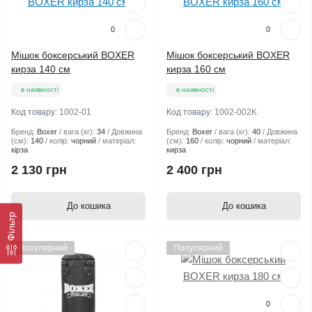
0
0
Мішок боксерський BOXER
Мішок боксерський BOXER
кирза 140 см
кирза 160 см
в наявності
в наявності
Код товару:
1002-01
Код товару:
1002-002K
Бренд:
Boxer
вага (кг):
34
Довжина
Бренд:
Boxer
вага (кг):
40
Довжина
(см):
140
колір:
чорний
матеріал:
(см):
160
колір:
чорний
матеріал:
кірза
кирза
2 130 грн
2 400 грн
До кошика
До кошика
Фільтр
Популярний
Популярний
0