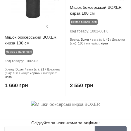
Мішок боксерський BOXER
кирза 180 см
Немає в наявності
0
Код товару:
1002-001K
Мішок боксерський BOXER
Бренд:
Boxer
вага (кг):
45
Довжина
кирза 100 см
(см):
180
матеріал:
кірза
Немає в наявності
Код товару:
1002-03
Бренд:
Boxer
вага (кг):
21
Довжина
(см):
100
колір:
чорний
матеріал:
кірза
1 660 грн
2 550 грн
Слідкуйте за новинками та акціями: