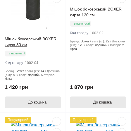
Мішок боксерський BOXER
кирза 120 см
в наявності
0
Код товару:
1002-02
Мішок боксерський BOXER
Бренд:
Boxer
вага (кг):
29
Довжина
кирза 80 см
(см):
120
колір:
чорнний
матеріал:
кірза
в наявності
Код товару:
1002-04
Бренд:
Boxer
вага (кг):
14
Довжина
(см):
80
колір:
чорний
матеріал:
кірза
1 420 грн
1 870 грн
До кошика
До кошика
Популярний
Популярний