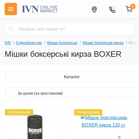
0
IVN
Єдиноборства
Мішки боксерські
Мішки боксерські кирза
Мішки
Мішки боксерські кирза BOXER
Каталог
Популярний
Популярний
0