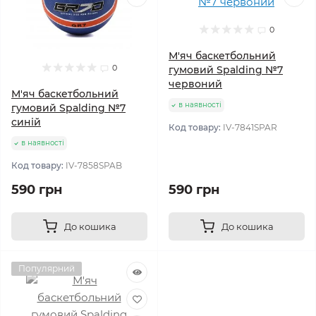
0
М'яч баскетбольний
0
гумовий Spalding №7
червоний
М'яч баскетбольний
в наявності
гумовий Spalding №7
синій
Код товару:
IV-7841SPAR
в наявності
Код товару:
IV-7858SPAB
590 грн
590 грн
До кошика
До кошика
Популярний