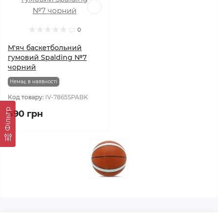
0
М'яч баскетбольний
гумовий Spalding №7
чорний
Немає в наявності
Код товару:
IV-7865SPABK
Фільтр
590 грн