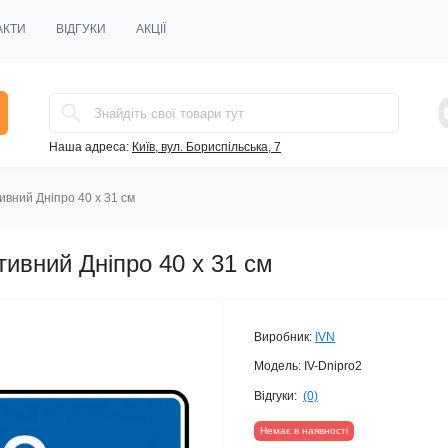
АКТИ
ВІДГУКИ
АКЦІЇ
Наша адреса:
Київ, вул. Бориспільська, 7
ивний Дніпро 40 х 31 см
тивний Дніпро 40 х 31 см
Виробник:
IVN
Модель:
IV-Dnipro2
Відгуки:
(0)
Немає в наявності