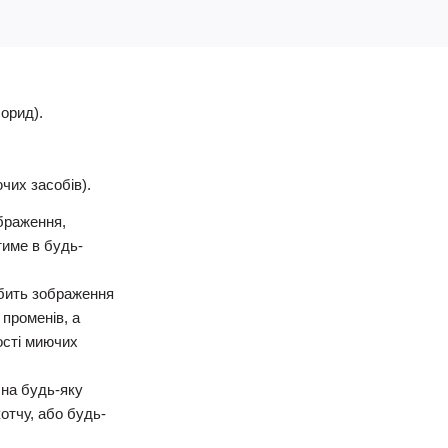
орид).
чих засобів).
браження,
тиме в будь-
обить зображення
 променів, а
кості миючих
 на будь-яку
отчу, або будь-