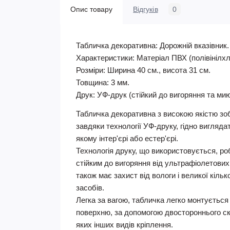
Опис товару
Відгуків
0
Табличка декоративна: Дорожній вказівник
.
Характеристики: Матеріал ПВХ (полівінілхл
Розміри: Ширина 40 см., висота 31 см.
Товщина: 3 мм.
Друк: УФ-друк (стійкий до вигоряння та мию
Табличка декоративна з високою якістю зо
завдяки технології УФ-друку, гідно вигляда
якому інтер'єрі або естер'єрі.
Технологія друку, що використовується, р
стійким до вигоряння від ультрафіолетових
також має захист від вологи і великої кіль
засобів.
Легка за вагою, табличка легко монтується
поверхню, за допомогою двостороннього ск
яких інших видів кріплення.