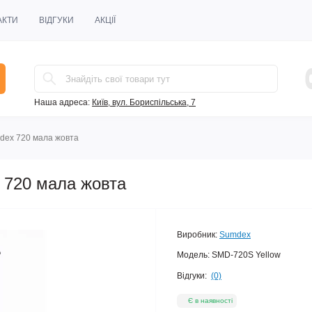
АКТИ
ВІДГУКИ
АКЦІЇ
Наша адреса:
Київ, вул. Бориспільська, 7
dex 720 мала жовта
 720 мала жовта
Виробник:
Sumdex
Модель:
SMD-720S Yellow
Відгуки:
(0)
Є в наявності