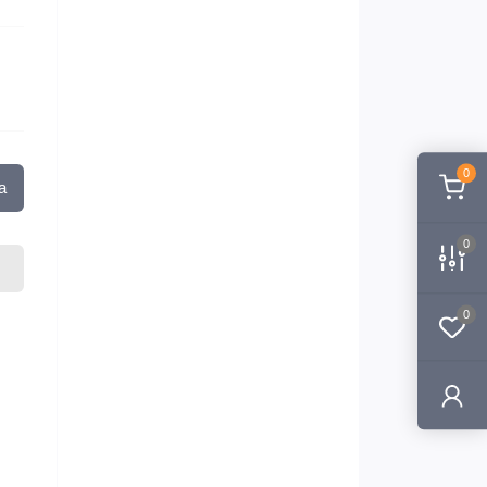
0
а
0
0