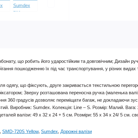
рбонату, що робить його ударостійким та довговічним; Дизайн руч
гання пошкодженню їх під час транспортування, у різних видах 
для одягу, що фіксують, друге закривається текстильною перегор
 фіксатором; Зверху розташована переносна ручка (маленька валіз
ання 360 градусів дозволяє переміщати багаж, не докладаючи зус
й. Виробник: Sumdex. Колекція: Line – S. Розмір: Малий. Вага: 2
талей валізи: 49 х 32 х 24 + 5 см. Розміри: 55 х 34 х 24/ 5 см. св
,
SMD-720S Yellow
,
Sumdex
,
Дорожні валізи