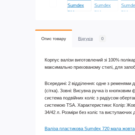
Опис товару
Відгуків
0
Корпус валізи виготовлений зі 100% поліка
максимально прихованому стилі, для запобі
Всередині: 2 відділення: одне з ременями 
(сітка). Зовні: Висувна ручка із кнопковим
система подвійних коліс з радіусом оберт
системою TSA. Характеристики: Колір: Жовти
34/42 л. Розміри без коліс та виступаючих де
Валіза пластикова Sumdex 720 мала жовта