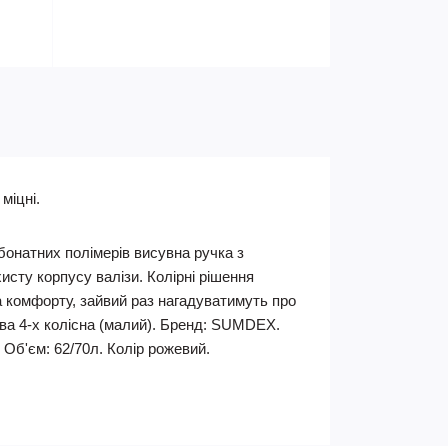
міцні.
бонатних полімерів висувна ручка з
исту корпусу валізи. Колірні рішення
а комфорту, зайвий раз нагадуватимуть про
кова 4-х колісна (малий). Бренд: SUMDEX.
. Об'єм: 62/70л. Колір рожевий.