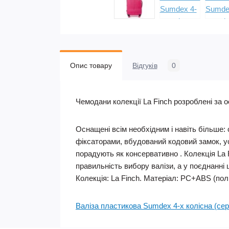
Опис товару
Відгуків
0
Чемодани колекції La Finch розроблені за ос
Оснащені всім необхідним і навіть більше:
фіксаторами, вбудований кодовий замок, ус
порадують як консервативно . Колекція La 
правильність вибору валізи, а у поєднанні 
Колекція: La Finch. Матеріал: PC+ABS (полік
Валіза пластикова Sumdex 4-х колісна (се