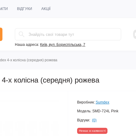
АКТИ
ВІДГУКИ
АКЦІЇ
Наша адреса:
Київ, вул. Бориспільська, 7
dex 4-х колісна (середня) рожева
4-х колісна (середня) рожева
Виробник:
Sumdex
Модель:
SMD-724L Pink
Відгуки:
(0)
Немає в наявності