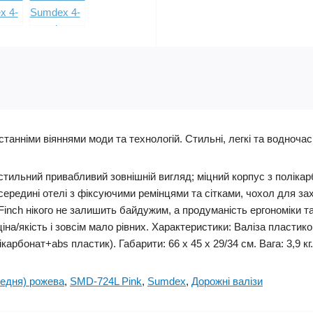
танніми віяннями моди та технологій. Стильні, легкі та водночас 
 стильний привабливий зовнішній вигляд; міцний корпус з полікар
ередині отелі з фіксуючими ремінцями та сітками, чохол для зах
Finch нікого не залишить байдужим, а продуманість ергономіки т
ціна/якість і зовсім мало рівних. Характеристики: Валіза пласти
арбонат+abs пластик). Габарити: 66 x 45 x 29/34 см. Вага: 3,9 кг
редня) рожева
,
SMD-724L Pink
,
Sumdex
,
Дорожні валізи