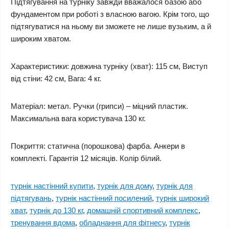
Підтягування на турніку завжди вважалося базою або
фундаментом при роботі з власною вагою. Крім того, що
підтягуватися на ньому ви зможете не лише вузьким, а й
широким хватом.
Характеристики: довжина турніку (хват): 115 см, Виступ
від стіни: 42 см, Вага: 4 кг.
Матеріал: метал. Ручки (грипси) – міцний пластик.
Максимальна вага користувача 130 кг.
Покриття: статична (порошкова) фарба. Анкери в
комплекті. Гарантія 12 місяців. Колір білий.
турнік настінний купити
,
турнік для дому
,
турнік для
підтягувань
,
турнік настінний посилений
,
турнік широкий
хват
,
турнік до 130 кг
,
домашній спортивний комплекс
,
тренування вдома
,
обладнання для фітнесу
,
турнік