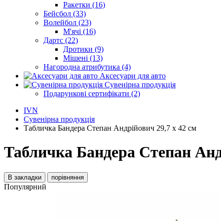
Ракетки (16)
Бейсбол (33)
Волейбол (23)
М'ячі (16)
Дартс (22)
Дротики (9)
Мішені (13)
Нагородна атрибутика (4)
Аксесуари для авто
Сувенірна продукція
Подарункові сертифікати (2)
IVN
Сувенірна продукція
Табличка Бандера Степан Андрійович 29,7 х 42 см
Табличка Бандера Степан Андр
В закладки
порівняння
Популярний