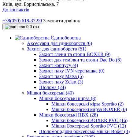
Київ, вул. Бориспільська, 7
До контактів
+38(050) 618-37-90
Замовити дзвінок
0
0 грн
Єдиноборства
Аксесуари для єдиноборств (6)
Захист для єдиноборств (51)
Захист глени та стопи BOXER (9)
Захист для гомілки та стопи Dae Do (6)
Захист корпусу (4)
Захист паху IVN черепашка (0)
Захист паху Matsa (5)
Захист паху Zelart (3)
Шолома (24)
Мішки боксерські (40)
Мішки боксерські кирза (8)
Мішки боксерські кірза Sportko (2)
Мішки боксерські кирза BOXER (6)
Мішки боксерські ПВХ (28)
Мішки боксерські BOXER PVC (16)
Мішки Боксерські Sportko PVC (12)
Шоломоподібні боксерські мішки Boxer (3)
Рукавички, лапи, маківари (100)