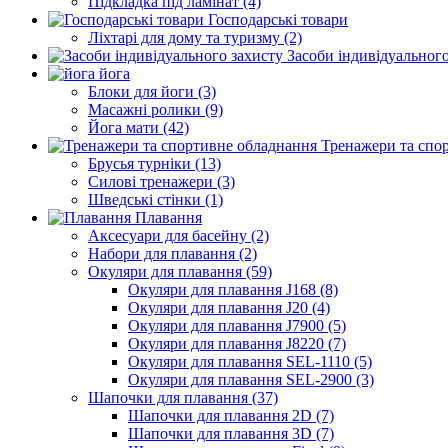
Підкладка під ламінат (4)
Господарські товари
Ліхтарі для дому та туризму (2)
Засоби індивідуального
йога
Блоки для йоги (3)
Масажні ролики (9)
Йога мати (42)
Тренажери та спо
Брусья турніки (13)
Силові тренажери (3)
Шведські стінки (1)
Плавання
Аксесуари для басейну (2)
Набори для плавання (2)
Окуляри для плавання (59)
Окуляри для плавання J168 (8)
Окуляри для плавання J20 (4)
Окуляри для плавання J7900 (5)
Окуляри для плавання J8220 (7)
Окуляри для плавання SEL-1110 (5)
Окуляри для плавання SEL-2900 (3)
Шапочки для плавання (37)
Шапочки для плавання 2D (7)
Шапочки для плавання 3D (7)