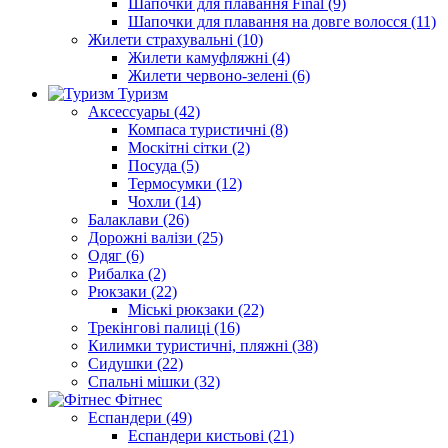
Шапочки для плавання Final (9)
Шапочки для плавання на довге волосся (11)
Жилети страхувальні (10)
Жилети камуфляжні (4)
Жилети червоно-зелені (6)
Туризм
Аксессуары (42)
Компаса туристичні (8)
Москітні сітки (2)
Посуда (5)
Термосумки (12)
Чохли (14)
Балаклави (26)
Дорожні валізи (25)
Одяг (6)
Рибалка (2)
Рюкзаки (22)
Міські рюкзаки (22)
Трекінгові палиці (16)
Килимки туристичні, пляжні (38)
Сидушки (22)
Спальні мішки (32)
Фітнес
Еспандери (49)
Еспандери кистьові (21)