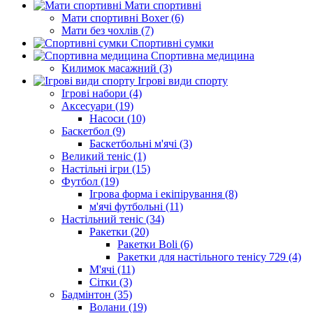
Мати спортивні
Мати спортивні Boxer (6)
Мати без чохлів (7)
Спортивні сумки
Спортивна медицина
Килимок масажний (3)
Ігрові види спорту
Ігрові набори (4)
Аксесуари (19)
Насоси (10)
Баскетбол (9)
Баскетбольні м'ячі (3)
Великий теніс (1)
Настільні ігри (15)
Футбол (19)
Ігрова форма і екіпірування (8)
м'ячі футбольні (11)
Настільний теніс (34)
Ракетки (20)
Ракетки Boli (6)
Ракетки для настільного тенісу 729 (4)
М'ячі (11)
Сітки (3)
Бадмінтон (35)
Волани (19)