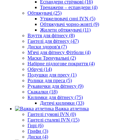
Еспандери стрічкові (16)
Тренажери – еспандери (4)
Обтяжувачі (25)
Утяжелювачі сині IVN (5)
Обтяжувачі чорно-жовті (9)
Жилети обтяжувачі (11)
Взуття для фітнесу (8)
Гантелі для фітнесу (47)
Диски здоров'я (7)
М'ячі для фітнесу Фітболи (4)
Маски Тренувальні (2)
Набірне підлогове покриття (4)
Обручі (14)
Подушки для пресу (1)
Ролики для преса (5)
Рукавички для фітнесу (9)
Скакалки (18)
Килимки для фітнесу (75)
Дитячі килимки (33)
Важка атлетика
Гантелі гумові IVN (0)
Гантелі сталеві IVN (15)
Гирі (6)
Грифи (3)
Диски (4)