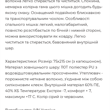
волокна легко стирається та чиститься. Спокійна,
немарка колірна гама цього мішка догодить будь-
якому смаку. Оснащений подвійною блискавкою
та транспортувальним чохлом. Особливості
спального мішка: легкий, малогабаритний,
повністю розстібається по бічній і нижній стороні,
можна використовувати як ковдру. Легко
чиститься та стирається, бавовняний внутрішній
шар.
Характеристики: Розмір: 75х215 см (з капюшоном).
Матеріал зовнішнього шару: 110Т поліестер PU з
водовідштовхувальним просоченням. Утеплювач -
порожнисте неткане волокно, з'єднане між собою
силіконовим клеєм. Внутрішній матеріал 60% ПЕ,
40% ХБ Температура: Екстрім -7, комфорт + 7,
максимум +17 С. Колір сірий із червоним.
Виробництво: IVN Україна.