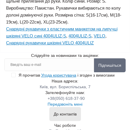
щільне прилягання до руки. Колір синій. Розмір: S.
Виробництво: Пакистан. Рукавички вибираються по колу
долоні домінуючої руки. Розмірна сітка: S(16-17см), M(18-
19см), L(20-22см), XL(23-25см).
Снарядні рукавички з еластичним манжетом на липучці
шкіряні VELO сині 4004ULIZ-S
,
4004ULIZ-S
,
VELO
,
Снарядні рукавички шкіряні VELO 4004ULIZ
Слідкуйте за новинками та акціями:
Підпишіться
Я прочитав
Угода користувача
і згоден з вимогами
Наша адреса:
Київ, вул. Бориспільська, 7
Зателефонуйте нам:
+38(050) 618-37-90
Передзвоніть мені
До контактів
Час роботи