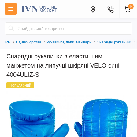
0
IVN
Єдиноборства
Рукавички, лапи, маківари
Снарядні рукавички
Снарядні рукавички з еластичним
манжетом на липучці шкіряні VELO сині
4004ULIZ-S
Популярний