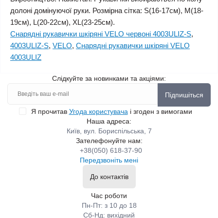
долоні домінуючої руки. Розмірна сітка: S(16-17см), M(18-
19см), L(20-22см), XL(23-25см).
Снарядні рукавички шкіряні VELO червоні 4003ULIZ-S
,
4003ULIZ-S
,
VELO
,
Снарядні рукавички шкіряні VELO
4003ULIZ
Слідкуйте за новинками та акціями:
Підпишіться
Я прочитав
Угода користувача
і згоден з вимогами
Наша адреса:
Київ, вул. Бориспільська, 7
Зателефонуйте нам:
+38(050) 618-37-90
Передзвоніть мені
До контактів
Час роботи
Пн-Пт: з 10 до 18
Сб-Нд: вихідний