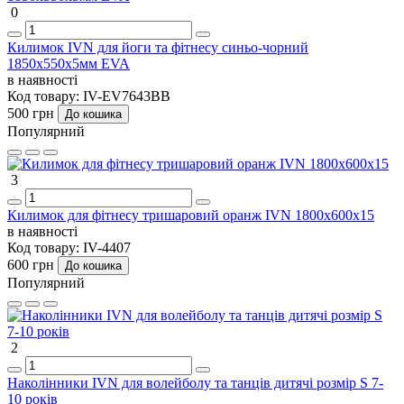
0
Килимок IVN для йоги та фітнесу синьо-чорний
1850х550х5мм EVA
в наявності
Код товару:
IV-EV7643BB
500 грн
До кошика
Популярний
3
Килимок для фітнесу тришаровий оранж IVN 1800х600х15
в наявності
Код товару:
IV-4407
600 грн
До кошика
Популярний
2
Наколінники IVN для волейболу та танців дитячі розмір S 7-
10 років