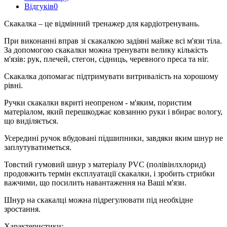
Відгуків
0
Скакалка – це відмінний тренажер для кардіотренувань.
При виконанні вправ зі скакалкою задіяні майже всі м'язи тіла.
За допомогою скакалки можна тренувати велику кількість
м'язів: рук, плечей, стегон, сідниць, черевного преса та ніг.
Скакалка допомагає підтримувати витривалість на хорошому
рівні.
Ручки скакалки вкриті неопреном - м'яким, пористим
матеріалом, який перешкоджає ковзанню руки і вбирає вологу,
що виділяється.
Усередині ручок вбудовані підшипники, завдяки яким шнур не
заплутуватиметься.
Товстий гумовий шнур з матеріалу PVC (полівінлхлорид)
продовжить термін експлуатації скакалки, і зробить стрибки
важчими, що посилить навантаження на Ваші м'язи.
Шнур на скакалці можна підрегулювати під необхідне
зростання.
Характеристики: