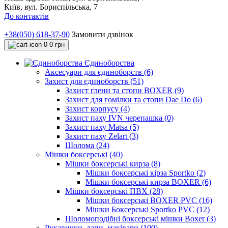
Київ, вул. Бориспільська, 7
До контактів
+38(050) 618-37-90
Замовити дзвінок
0
0 грн
Єдиноборства
Аксесуари для єдиноборств (6)
Захист для єдиноборств (51)
Захист глени та стопи BOXER (9)
Захист для гомілки та стопи Dae Do (6)
Захист корпусу (4)
Захист паху IVN черепашка (0)
Захист паху Matsa (5)
Захист паху Zelart (3)
Шолома (24)
Мішки боксерські (40)
Мішки боксерські кирза (8)
Мішки боксерські кірза Sportko (2)
Мішки боксерські кирза BOXER (6)
Мішки боксерські ПВХ (28)
Мішки боксерські BOXER PVC (16)
Мішки Боксерські Sportko PVC (12)
Шоломоподібні боксерські мішки Boxer (3)
Рукавички, лапи, маківари (100)