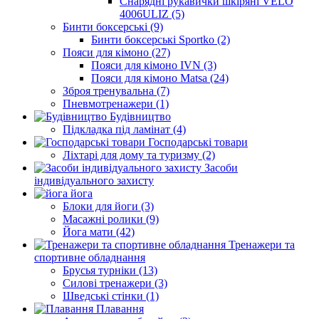
Снарядні рукавички шкіряні VELO
4006ULIZ (5)
Бинти боксерські (9)
Бинти боксерські Sportko (2)
Пояси для кімоно (27)
Пояси для кімоно IVN (3)
Пояси для кімоно Matsa (24)
Зброя тренувальна (7)
Пневмотренажери (1)
Будівництво
Підкладка під ламінат (4)
Господарські товари
Ліхтарі для дому та туризму (2)
Засоби
індивідуального захисту
йога
Блоки для йоги (3)
Масажні ролики (9)
Йога мати (42)
Тренажери та
спортивне обладнання
Брусья турніки (13)
Силові тренажери (3)
Шведські стінки (1)
Плавання