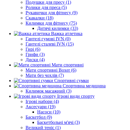
Подушки для пресу (1)
Ролики для преса (5)
Рукавички для фітнесу (9)
Скакалки (18)
Килимки для фітнесу (75)
Дитячі килимки (33)
Важка атлетика
Гантелі гумові IVN (0)
Гантелі сталеві IVN (15)
Гирі (6)
Грифи (3)
Диски (4)
Мати спортивні
Мати спортивні Boxer (6)
Мати без чохлів (7)
Спортивні сумки
Спортивна медицина
Килимок масажний (3)
Ігрові види спорту
Ігрові набори (4)
Аксесуари (19)
Насоси (10)
Баскетбол (9)
Баскетбольні м'ячі (3)
Великий теніс (1)