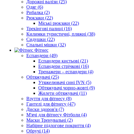
Дорожні валізи (25)
Одяг (6)
Рибалка (2)
Рюкзаки (22)
Міські рюкзаки (22)
Трекінгові палиці (16)
Килимки туристичні, пляжні (38)
Сидушки (22)
Спальні мішки (32)
Фітнес
Еспандери (49)
Еспандери кистьові (21)
Еспандери стрічкові (16)
Тренажери – еспандери (4)
Обтяжувачі (25)
Утяжелювачі сині IVN (5)
Обтяжувачі чорно-жовті (9)
Жилети обтяжувачі (11)
Взуття для фітнесу (8)
Гантелі для фітнесу (47)
Диски здоров'я (7)
М'ячі для фітнесу Фітболи (4)
Маски Тренувальні (2)
Набірне підлогове покриття (4)
Обручі (14)