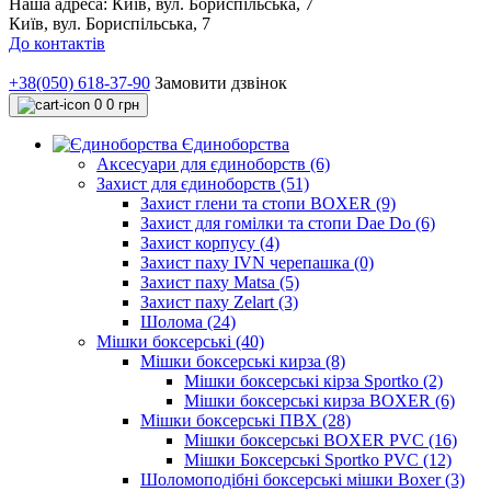
Наша адреса:
Київ, вул. Бориспільська, 7
Київ, вул. Бориспільська, 7
До контактів
+38(050) 618-37-90
Замовити дзвінок
0
0 грн
Єдиноборства
Аксесуари для єдиноборств (6)
Захист для єдиноборств (51)
Захист глени та стопи BOXER (9)
Захист для гомілки та стопи Dae Do (6)
Захист корпусу (4)
Захист паху IVN черепашка (0)
Захист паху Matsa (5)
Захист паху Zelart (3)
Шолома (24)
Мішки боксерські (40)
Мішки боксерські кирза (8)
Мішки боксерські кірза Sportko (2)
Мішки боксерські кирза BOXER (6)
Мішки боксерські ПВХ (28)
Мішки боксерські BOXER PVC (16)
Мішки Боксерські Sportko PVC (12)
Шоломоподібні боксерські мішки Boxer (3)