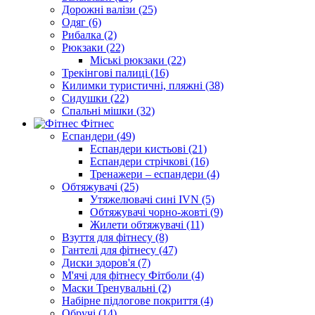
Дорожні валізи (25)
Одяг (6)
Рибалка (2)
Рюкзаки (22)
Міські рюкзаки (22)
Трекінгові палиці (16)
Килимки туристичні, пляжні (38)
Сидушки (22)
Спальні мішки (32)
Фітнес
Еспандери (49)
Еспандери кистьові (21)
Еспандери стрічкові (16)
Тренажери – еспандери (4)
Обтяжувачі (25)
Утяжелювачі сині IVN (5)
Обтяжувачі чорно-жовті (9)
Жилети обтяжувачі (11)
Взуття для фітнесу (8)
Гантелі для фітнесу (47)
Диски здоров'я (7)
М'ячі для фітнесу Фітболи (4)
Маски Тренувальні (2)
Набірне підлогове покриття (4)
Обручі (14)