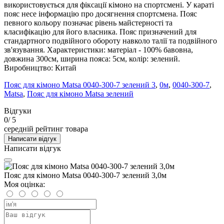
використовується для фіксації кімоно на спортсмені. У караті
пояс несе інформацію про досягнення спортсмена. Пояс
певного кольору позначає рівень майстерності та
класифікацію для його власника. Пояс призначений для
стандартного подвійного обороту навколо талії та подвійного
зв'язування. Характеристики: матеріал - 100% бавовна,
довжина 300см, ширина пояса: 5см, колір: зелений.
Виробництво: Китай
Пояс для кімоно Matsa 0040-300-7 зелений 3
,
0м
,
0040-300-7
,
Matsa
,
Пояс для кімоно Matsa зелений
Відгуки
0
/ 5
середній рейтинг товара
Написати відгук
Написати відгук
Пояс для кімоно Matsa 0040-300-7 зелений 3,0м
Моя оцінка: