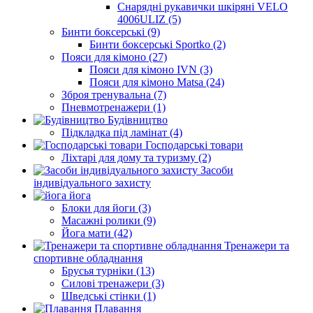
Снарядні рукавички шкіряні VELO
4006ULIZ (5)
Бинти боксерські (9)
Бинти боксерські Sportko (2)
Пояси для кімоно (27)
Пояси для кімоно IVN (3)
Пояси для кімоно Matsa (24)
Зброя тренувальна (7)
Пневмотренажери (1)
Будівництво
Підкладка під ламінат (4)
Господарські товари
Ліхтарі для дому та туризму (2)
Засоби
індивідуального захисту
йога
Блоки для йоги (3)
Масажні ролики (9)
Йога мати (42)
Тренажери та
спортивне обладнання
Брусья турніки (13)
Силові тренажери (3)
Шведські стінки (1)
Плавання