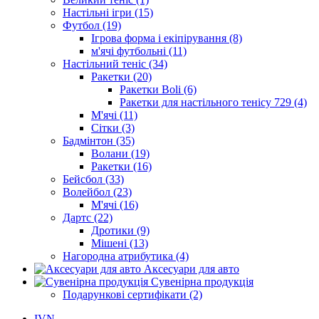
Настільні ігри (15)
Футбол (19)
Ігрова форма і екіпірування (8)
м'ячі футбольні (11)
Настільний теніс (34)
Ракетки (20)
Ракетки Boli (6)
Ракетки для настільного тенісу 729 (4)
М'ячі (11)
Сітки (3)
Бадмінтон (35)
Волани (19)
Ракетки (16)
Бейсбол (33)
Волейбол (23)
М'ячі (16)
Дартс (22)
Дротики (9)
Мішені (13)
Нагородна атрибутика (4)
Аксесуари для авто
Сувенірна продукція
Подарункові сертифікати (2)
IVN