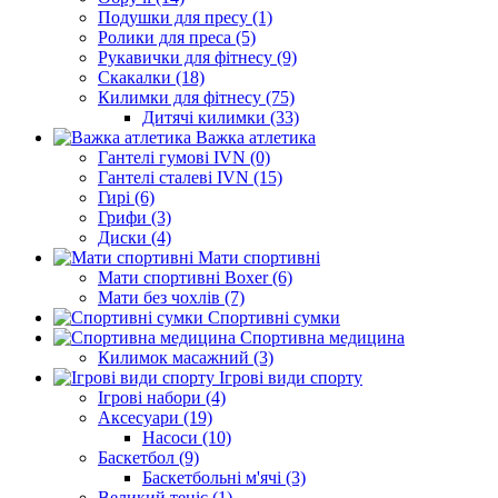
Подушки для пресу (1)
Ролики для преса (5)
Рукавички для фітнесу (9)
Скакалки (18)
Килимки для фітнесу (75)
Дитячі килимки (33)
Важка атлетика
Гантелі гумові IVN (0)
Гантелі сталеві IVN (15)
Гирі (6)
Грифи (3)
Диски (4)
Мати спортивні
Мати спортивні Boxer (6)
Мати без чохлів (7)
Спортивні сумки
Спортивна медицина
Килимок масажний (3)
Ігрові види спорту
Ігрові набори (4)
Аксесуари (19)
Насоси (10)
Баскетбол (9)
Баскетбольні м'ячі (3)
Великий теніс (1)