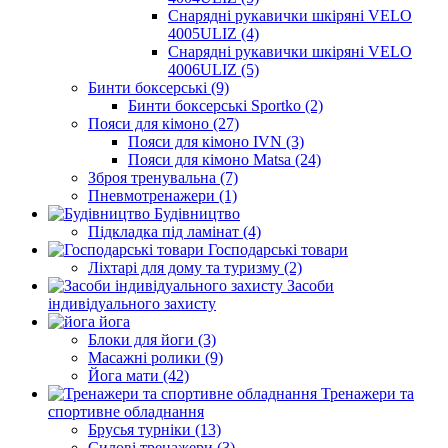
Снарядні рукавички шкіряні VELO
4005ULIZ (4)
Снарядні рукавички шкіряні VELO
4006ULIZ (5)
Бинти боксерські (9)
Бинти боксерські Sportko (2)
Пояси для кімоно (27)
Пояси для кімоно IVN (3)
Пояси для кімоно Matsa (24)
Зброя тренувальна (7)
Пневмотренажери (1)
Будівництво
Підкладка під ламінат (4)
Господарські товари
Ліхтарі для дому та туризму (2)
Засоби
індивідуального захисту
йога
Блоки для йоги (3)
Масажні ролики (9)
Йога мати (42)
Тренажери та
спортивне обладнання
Брусья турніки (13)
Силові тренажери (3)