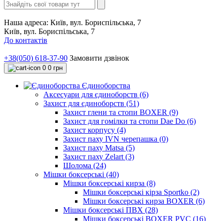
Наша адреса:
Київ, вул. Бориспільська, 7
Київ, вул. Бориспільська, 7
До контактів
+38(050) 618-37-90
Замовити дзвінок
0
0 грн
Єдиноборства
Аксесуари для єдиноборств (6)
Захист для єдиноборств (51)
Захист глени та стопи BOXER (9)
Захист для гомілки та стопи Dae Do (6)
Захист корпусу (4)
Захист паху IVN черепашка (0)
Захист паху Matsa (5)
Захист паху Zelart (3)
Шолома (24)
Мішки боксерські (40)
Мішки боксерські кирза (8)
Мішки боксерські кірза Sportko (2)
Мішки боксерські кирза BOXER (6)
Мішки боксерські ПВХ (28)
Мішки боксерські BOXER PVC (16)