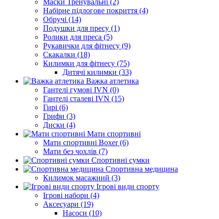
Маски Тренувальні (2)
Набірне підлогове покриття (4)
Обручі (14)
Подушки для пресу (1)
Ролики для преса (5)
Рукавички для фітнесу (9)
Скакалки (18)
Килимки для фітнесу (75)
Дитячі килимки (33)
Важка атлетика
Гантелі гумові IVN (0)
Гантелі сталеві IVN (15)
Гирі (6)
Грифи (3)
Диски (4)
Мати спортивні
Мати спортивні Boxer (6)
Мати без чохлів (7)
Спортивні сумки
Спортивна медицина
Килимок масажний (3)
Ігрові види спорту
Ігрові набори (4)
Аксесуари (19)
Насоси (10)