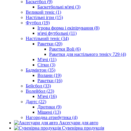
Баскетбол (9)
Баскетбольні м'ячі (3)
Великий теніс (1)
Настільні ігри (15)
Футбол (19)
Ігрова форма і екіпірування (8)
м'ячі футбольні (11)
Настільний теніс (34)
Ракетки (20)
Ракетки Boli (6)
Ракетки для настільного тенісу 729 (4)
М'ячі (11)
Сітки (3)
Бадмінтон (35)
Волани (19)
Ракетки (16)
Бейсбол (33)
Волейбол (23)
М'ячі (16)
Дартс (22)
Дротики (9)
Мішені (13)
Нагородна атрибутика (4)
Аксесуари для авто
Сувенірна продукція