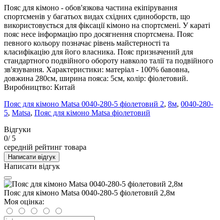
Пояс для кімоно - обов'язкова частина екіпірування
спортсменів у багатьох видах східних єдиноборств, що
використовується для фіксації кімоно на спортсмені. У караті
пояс несе інформацію про досягнення спортсмена. Пояс
певного кольору позначає рівень майстерності та
класифікацію для його власника. Пояс призначений для
стандартного подвійного обороту навколо талії та подвійного
зв'язування. Характеристики: матеріал - 100% бавовна,
довжина 280см, ширина пояса: 5см, колір: фіолетовий.
Виробництво: Китай
Пояс для кімоно Matsa 0040-280-5 фіолетовий 2
,
8м
,
0040-280-
5
,
Matsa
,
Пояс для кімоно Matsa фіолетовий
Відгуки
0
/ 5
середній рейтинг товара
Написати відгук
Написати відгук
Пояс для кімоно Matsa 0040-280-5 фіолетовий 2,8м
Моя оцінка: