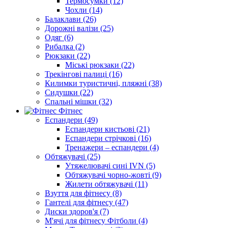
Термосумки (12)
Чохли (14)
Балаклави (26)
Дорожні валізи (25)
Одяг (6)
Рибалка (2)
Рюкзаки (22)
Міські рюкзаки (22)
Трекінгові палиці (16)
Килимки туристичні, пляжні (38)
Сидушки (22)
Спальні мішки (32)
Фітнес
Еспандери (49)
Еспандери кистьові (21)
Еспандери стрічкові (16)
Тренажери – еспандери (4)
Обтяжувачі (25)
Утяжелювачі сині IVN (5)
Обтяжувачі чорно-жовті (9)
Жилети обтяжувачі (11)
Взуття для фітнесу (8)
Гантелі для фітнесу (47)
Диски здоров'я (7)
М'ячі для фітнесу Фітболи (4)