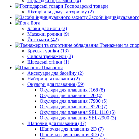
Підкладка під ламінат (4)
Господарські товари
Ліхтарі для дому та туризму (2)
Засоби індивідуального
йога
Блоки для йоги (3)
Масажні ролики (9)
Йога мати (42)
Тренажери та спо
Брусья турніки (13)
Силові тренажери (3)
Шведські стінки (1)
Плавання
Аксесуари для басейну (2)
Набори для плавання (2)
Окуляри для плавання (59)
Окуляри для плавання J168 (8)
Окуляри для плавання J20 (4)
Окуляри для плавання J7900 (5)
Окуляри для плавання J8220 (7)
Окуляри для плавання SEL-1110 (5)
Окуляри для плавання SEL-2900 (3)
Шапочки для плавання (37)
Шапочки для плавання 2D (7)
Шапочки для плавання 3D (7)