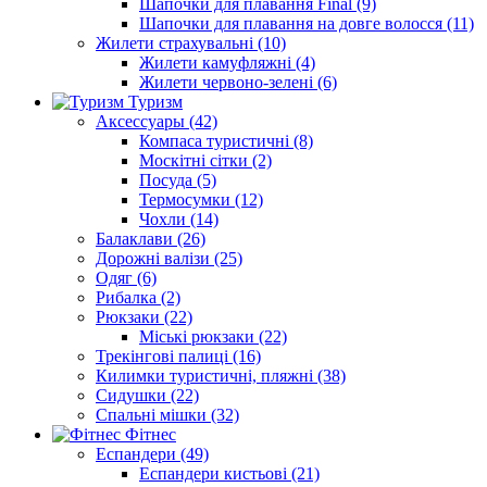
Шапочки для плавання Final (9)
Шапочки для плавання на довге волосся (11)
Жилети страхувальні (10)
Жилети камуфляжні (4)
Жилети червоно-зелені (6)
Туризм
Аксессуары (42)
Компаса туристичні (8)
Москітні сітки (2)
Посуда (5)
Термосумки (12)
Чохли (14)
Балаклави (26)
Дорожні валізи (25)
Одяг (6)
Рибалка (2)
Рюкзаки (22)
Міські рюкзаки (22)
Трекінгові палиці (16)
Килимки туристичні, пляжні (38)
Сидушки (22)
Спальні мішки (32)
Фітнес
Еспандери (49)
Еспандери кистьові (21)