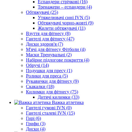
Еспандери стрічкові (16)
Тренажери – еспандери (4)
Обтяжувачі (25)
Утяжелювачі сині IVN (5)
Обтяжувачі чорно-жовті (9)
Жилети обтяжувачі (11)
Взуття для фітнесу (8)
Гантелі для фітнесу (47)
Диски здоров'я (7)
М'ячі для фітнесу Фітболи (4)
Маски Тренувальні (2)
Набірне підлогове покриття (4)
Обручі (14)
Подушки для пресу (1)
Ролики для преса (5)
Рукавички для фітнесу (9)
Скакалки (18)
Килимки для фітнесу (75)
Дитячі килимки (33)
Важка атлетика
Гантелі гумові IVN (0)
Гантелі сталеві IVN (15)
Гирі (6)
Грифи (3)
Диски (4)