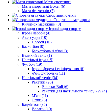
Мати спортивні
Мати спортивні Boxer (6)
Мати без чохлів (7)
Спортивні сумки
Спортивна медицина
Килимок масажний (3)
Ігрові види спорту
Ігрові набори (4)
Аксесуари (19)
Насоси (10)
Баскетбол (9)
Баскетбольні м'ячі (3)
Великий теніс (1)
Настільні ігри (15)
Футбол (19)
Ігрова форма і екіпірування (8)
м'ячі футбольні (11)
Настільний теніс (34)
Ракетки (20)
Ракетки Boli (6)
Ракетки для настільного тенісу 729 (4)
М'ячі (11)
Сітки (3)
Бадмінтон (35)
Волани (19)