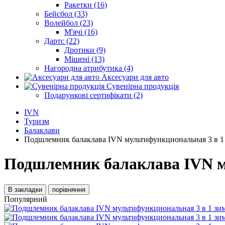
Ракетки (16)
Бейсбол (33)
Волейбол (23)
М'ячі (16)
Дартс (22)
Дротики (9)
Мішені (13)
Нагородна атрибутика (4)
Аксесуари для авто
Сувенірна продукція
Подарункові сертифікати (2)
IVN
Туризм
Балаклави
Подшлемник балаклава IVN мультифункциональная 3 в 1
Подшлемник балаклава IVN м
В закладки
порівняння
Популярний