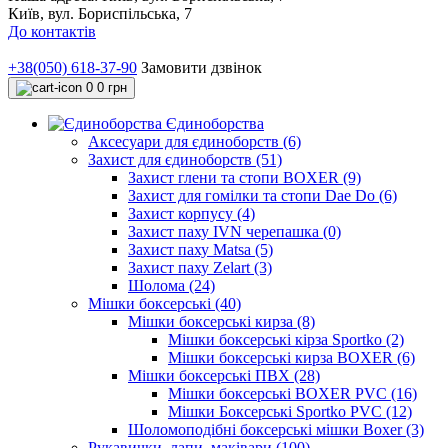
Київ, вул. Бориспільська, 7
До контактів
+38(050) 618-37-90
Замовити дзвінок
0
0 грн
Єдиноборства
Аксесуари для єдиноборств (6)
Захист для єдиноборств (51)
Захист глени та стопи BOXER (9)
Захист для гомілки та стопи Dae Do (6)
Захист корпусу (4)
Захист паху IVN черепашка (0)
Захист паху Matsa (5)
Захист паху Zelart (3)
Шолома (24)
Мішки боксерські (40)
Мішки боксерські кирза (8)
Мішки боксерські кірза Sportko (2)
Мішки боксерські кирза BOXER (6)
Мішки боксерські ПВХ (28)
Мішки боксерські BOXER PVC (16)
Мішки Боксерські Sportko PVC (12)
Шоломоподібні боксерські мішки Boxer (3)
Рукавички, лапи, маківари (100)