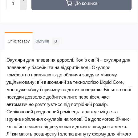
До кошика
0
Опис товару
Відгуків
Окуляри для плавання дорослі. Колір синій – окуляри для
плавання у басейні та на відкритій воді. Окуляри
комфортно прилягають до обличчя завдяки м'якому
ущільнювачу: він виконаний за технологією Liquid Core,
має дуже м'яку і приємну на дотик поверхню. Більш точної
посадки дозволяє добитися лите перенісся, яке
автоматично розтягується під потрібний розмір.
Силіконовий роздвоєний ремінець гарантує міцне та
зручне кріплення окулярів на голові. За допомогою бічних
кліпс його можна відрегулювати досить швидко та легко.
Лінзи мають розширену і злегка вигнуту форму для чіткого