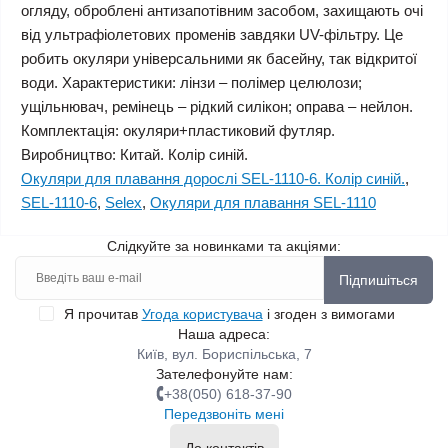
огляду, оброблені антизапотівним засобом, захищають очі
від ультрафіолетових променів завдяки UV-фільтру. Це
робить окуляри універсальними як басейну, так відкритої
води. Характеристики: лінзи – полімер целюлози;
ущільнювач, ремінець – рідкий силікон; оправа – нейлон.
Комплектація: окуляри+пластиковий футляр.
Виробництво: Китай. Колір синій.
Окуляри для плавання дорослі SEL-1110-6. Колір синій.
,
SEL-1110-6
,
Selex
,
Окуляри для плавання SEL-1110
Слідкуйте за новинками та акціями:
Підпишіться
Я прочитав
Угода користувача
і згоден з вимогами
Наша адреса:
Київ, вул. Бориспільська, 7
Зателефонуйте нам:
+38(050) 618-37-90
Передзвоніть мені
До контактів