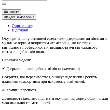
До кошика
Швидке замовлення
Опис товару
Відгуків
0
Окуляри Grilong оснащені ефектними дзеркальними лінзами з
мультиколорним покриттям «хамелеон», які не тільки
виглядають професійно, а й захищають очі від яскравого
світла та відблисків води.
Переваги моделі:
✔ Дзеркальні полікарбонатні лінзи (хамелеон)
Покриття, що переливається, знижує відблиски і робить
плавання комфортним при яскравому освітленні.
✔ 3 змінні перенісся
Дозволяють ідеально підігнати окуляри під форму обличчя для
максимальної герметичності.