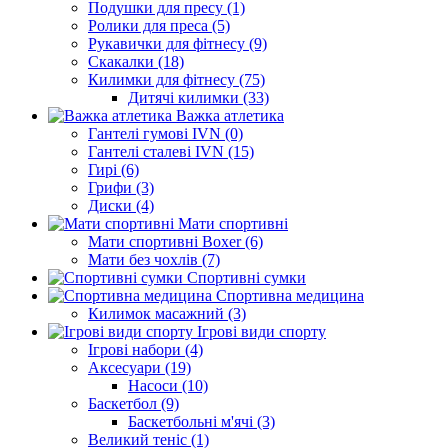
Подушки для пресу (1)
Ролики для преса (5)
Рукавички для фітнесу (9)
Скакалки (18)
Килимки для фітнесу (75)
Дитячі килимки (33)
Важка атлетика
Гантелі гумові IVN (0)
Гантелі сталеві IVN (15)
Гирі (6)
Грифи (3)
Диски (4)
Мати спортивні
Мати спортивні Boxer (6)
Мати без чохлів (7)
Спортивні сумки
Спортивна медицина
Килимок масажний (3)
Ігрові види спорту
Ігрові набори (4)
Аксесуари (19)
Насоси (10)
Баскетбол (9)
Баскетбольні м'ячі (3)
Великий теніс (1)