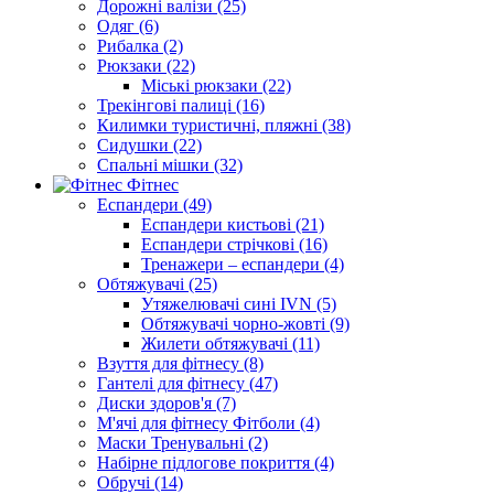
Дорожні валізи (25)
Одяг (6)
Рибалка (2)
Рюкзаки (22)
Міські рюкзаки (22)
Трекінгові палиці (16)
Килимки туристичні, пляжні (38)
Сидушки (22)
Спальні мішки (32)
Фітнес
Еспандери (49)
Еспандери кистьові (21)
Еспандери стрічкові (16)
Тренажери – еспандери (4)
Обтяжувачі (25)
Утяжелювачі сині IVN (5)
Обтяжувачі чорно-жовті (9)
Жилети обтяжувачі (11)
Взуття для фітнесу (8)
Гантелі для фітнесу (47)
Диски здоров'я (7)
М'ячі для фітнесу Фітболи (4)
Маски Тренувальні (2)
Набірне підлогове покриття (4)
Обручі (14)