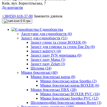
Київ, вул. Бориспільська, 7
До контактів
+38(050) 618-37-90
Замовити дзвінок
0
0 грн
Єдиноборства
Аксесуари для єдиноборств (6)
Захист для єдиноборств (51)
Захист глени та стопи BOXER (9)
Захист для гомілки та стопи Dae Do (6)
Захист корпусу (4)
Захист паху IVN черепашка (0)
Захист паху Matsa (5)
Захист паху Zelart (3)
Шолома (24)
Мішки боксерські (40)
Мішки боксерські кирза (8)
Мішки боксерські кірза Sportko (2)
Мішки боксерські кирза BOXER (6)
Мішки боксерські ПВХ (28)
Мішки боксерські BOXER PVC (16)
Мішки Боксерські Sportko PVC (12)
Шоломоподібні боксерські мішки Boxer (3)
Рукавички, лапи, маківари (100)