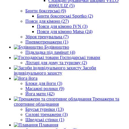
Снарядні рукавички шкіряні VELO
4006ULIZ (5)
Бинти боксерські (9)
Бинти боксерські Sportko (2)
Пояси для кімоно (27)
Пояси для кімоно IVN (3)
Пояси для кімоно Matsa (24)
Зброя тренувальна (7)
Пневмотренажери (1)
Будівництво
Підкладка під ламінат (4)
Господарські товари
Ліхтарі для дому та туризму (2)
Засоби
індивідуального захисту
йога
Блоки для йоги (3)
Масажні ролики (9)
Йога мати (42)
Тренажери та
спортивне обладнання
Брусья турніки (13)
Силові тренажери (3)
Шведські стінки (1)
Плавання