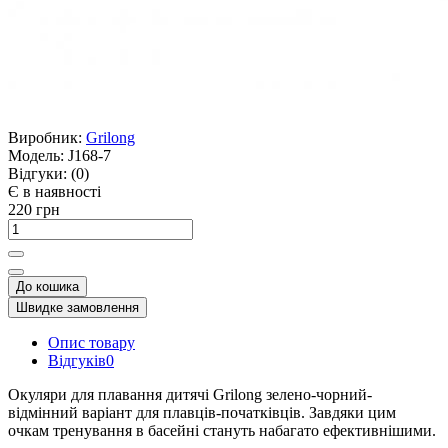
Виробник:
Grilong
Модель:
J168-7
Відгуки:
(0)
Є в наявності
220 грн
До кошика
Швидке замовлення
Опис товару
Відгуків
0
Окуляри для плавання дитячі Grilong зелено-чорний-
відмінний варіант для плавців-початківців. Завдяки цим
очкам тренування в басейні стануть набагато ефективнішими.