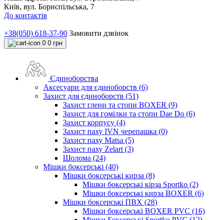
Київ, вул. Бориспільська, 7
До контактів
+38(050) 618-37-90
Замовити дзвінок
0
0 грн
Єдиноборства
Аксесуари для єдиноборств (6)
Захист для єдиноборств (51)
Захист глени та стопи BOXER (9)
Захист для гомілки та стопи Dae Do (6)
Захист корпусу (4)
Захист паху IVN черепашка (0)
Захист паху Matsa (5)
Захист паху Zelart (3)
Шолома (24)
Мішки боксерські (40)
Мішки боксерські кирза (8)
Мішки боксерські кірза Sportko (2)
Мішки боксерські кирза BOXER (6)
Мішки боксерські ПВХ (28)
Мішки боксерські BOXER PVC (16)
Мішки Боксерські Sportko PVC (12)