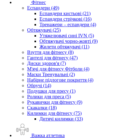
Фітнес
Еспандери (49)
Еспандери кистьові (21)
Еспандери стрічкові (16)
Тренажери – еспандери (4)
Обтяжувачі (25)
Утяжелювачі сині IVN (5)
Обтяжувачі чорно-жовті (9)
Жилети обтяжувачі (11)
Взуття для фітнесу (8)
Гантелі для фітнесу (47)
Диски здоров'я (7)
М'ячі для фітнесу Фітболи (4)
Маски Тренувальні (2)
Набірне підлогове покриття (4)
Обручі (14)
Подушки для пресу (1)
Ролики для преса (5)
Рукавички для фітнесу (9)
Скакалки (18)
Килимки для фітнесу (75)
Дитячі килимки (33)
Важка атлетика