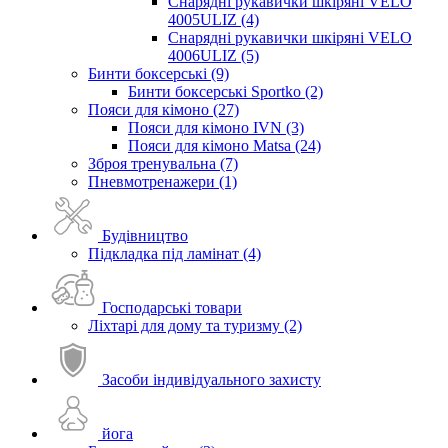
Снарядні рукавички шкіряні VELO
4005ULIZ (4)
Снарядні рукавички шкіряні VELO
4006ULIZ (5)
Бинти боксерські (9)
Бинти боксерські Sportko (2)
Пояси для кімоно (27)
Пояси для кімоно IVN (3)
Пояси для кімоно Matsa (24)
Зброя тренувальна (7)
Пневмотренажери (1)
Будівництво
Підкладка під ламінат (4)
Господарські товари
Ліхтарі для дому та туризму (2)
Засоби індивідуального захисту
йога