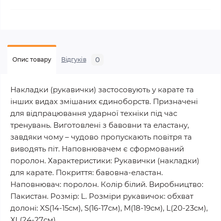
0
Опис товару
Відгуків
Накладки (рукавички) застосовують у карате та
інших видах змішаних єдиноборств. Призначені
для відпрацювання ударної техніки під час
тренувань. Виготовлені з бавовни та еластану,
завдяки чому – чудово пропускають повітря та
виводять піт. Наповнювачем є сформований
поролон. Характеристики: Рукавички (накладки)
для карате. Покриття: бавовна-еластан.
Наповнювач: поролон. Колір білий. Виробництво:
Пакистан. Розмір: L. Розміри рукавичок: обхват
долоні: XS(14-15см), S(16-17см), M(18-19см), L(20-23см),
XL(24-27см).