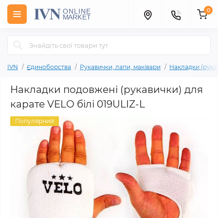
0
IVN
Єдиноборства
Рукавички, лапи, маківари
Накладки (рука
Накладки подовжені (рукавички) для
карате VELO білі 019ULIZ-L
Популярний