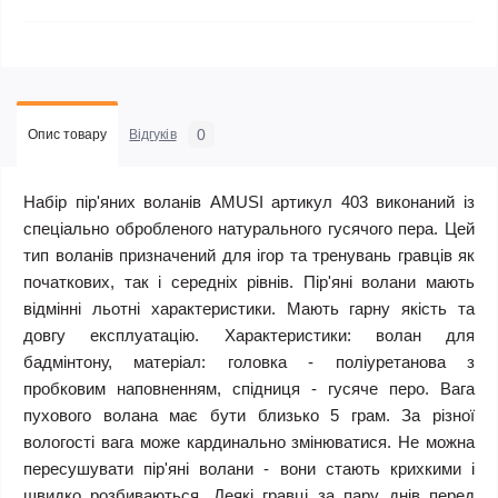
0
Опис товару
Відгуків
Набір пір'яних воланів AMUSI артикул 403 виконаний із
спеціально обробленого натурального гусячого пера. Цей
тип воланів призначений для ігор та тренувань гравців як
початкових, так і середніх рівнів. Пір'яні волани мають
відмінні льотні характеристики. Мають гарну якість та
довгу експлуатацію. Характеристики: волан для
бадмінтону, матеріал: головка - поліуретанова з
пробковим наповненням, спідниця - гусяче перо. Вага
пухового волана має бути близько 5 грам. За різної
вологості вага може кардинально змінюватися. Не можна
пересушувати пір'яні волани - вони стають крихкими і
швидко розбиваються. Деякі гравці за пару днів перед