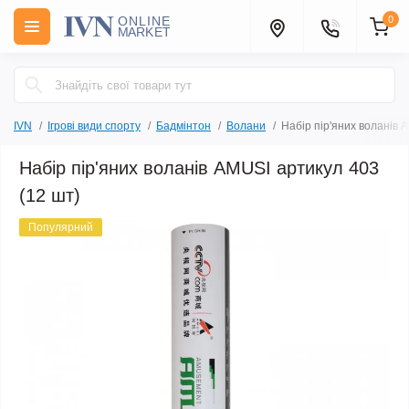
0
IVN
Ігрові види спорту
Бадмінтон
Волани
Набір пір'яних воланів 
Набір пір'яних воланів AMUSI артикул 403
(12 шт)
Популярний