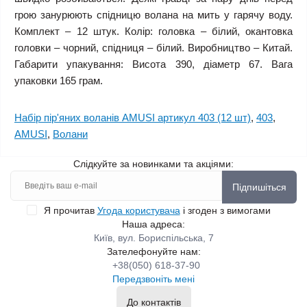
грою занурюють спідницю волана на мить у гарячу воду.
Комплект – 12 штук. Колір: головка – білий, окантовка
головки – чорний, спідниця – білий. Виробництво – Китай.
Габарити упакування: Висота 390, діаметр 67. Вага
упаковки 165 грам.
Набір пір'яних воланів AMUSI артикул 403 (12 шт)
,
403
,
AMUSI
,
Волани
Слідкуйте за новинками та акціями:
Підпишіться
Я прочитав
Угода користувача
і згоден з вимогами
Наша адреса:
Київ, вул. Бориспільська, 7
Зателефонуйте нам:
+38(050) 618-37-90
Передзвоніть мені
До контактів