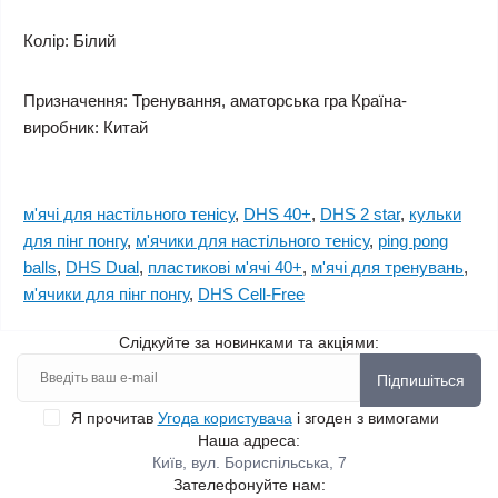
Колір: Білий
Призначення: Тренування, аматорська гра Країна-
виробник: Китай
м'ячі для настільного тенісу
,
DHS 40+
,
DHS 2 star
,
кульки
для пінг понгу
,
м'ячики для настільного тенісу
,
ping pong
balls
,
DHS Dual
,
пластикові м'ячі 40+
,
м'ячі для тренувань
,
м'ячики для пінг понгу
,
DHS Cell-Free
Слідкуйте за новинками та акціями:
Підпишіться
Я прочитав
Угода користувача
і згоден з вимогами
Наша адреса:
Київ, вул. Бориспільська, 7
Зателефонуйте нам: