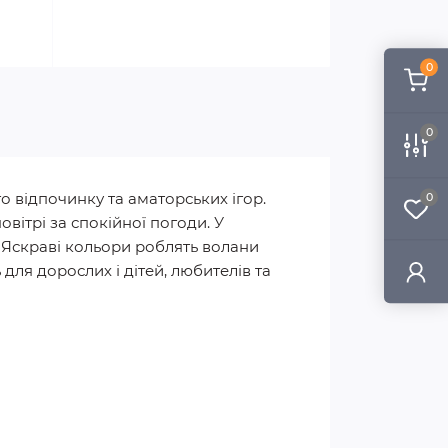
0
0
о відпочинку та аматорських ігор.
0
овітрі за спокійної погоди. У
. Яскраві кольори роблять волани
для дорослих і дітей, любителів та