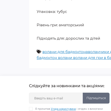
Упаковка: тубус
Рівень гри: аматорський
Підходять для: дорослих та дітей
волани для бадмінтонаволанчики дл
бадмінтон волани волани для гри в б
Слідкуйте за новинками та акціями:
Підпишіться
Я прочитав
Угода користувача
і згоден з вимогами