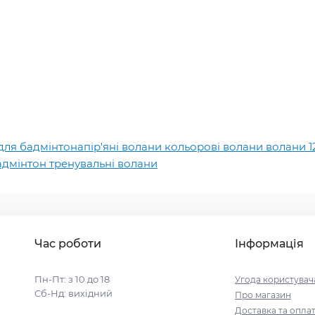
я бадмінтонапір'яні волани кольорові волани волани 12 
адмінтон тренувальні волани
Час роботи
Інформація
Пн-Пт: з 10 до 18
Угода користувач
Сб-Нд: вихідний
Про магазин
Доставка та опла