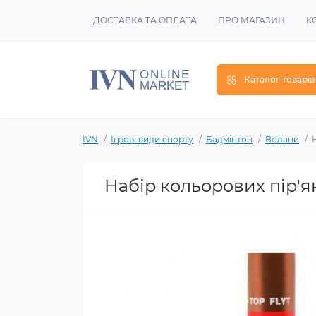
ДОСТАВКА ТА ОПЛАТА
ПРО МАГАЗИН
К
Каталог товарів
IVN
Ігрові види спорту
Бадмінтон
Волани
Набір кольорових пір'я