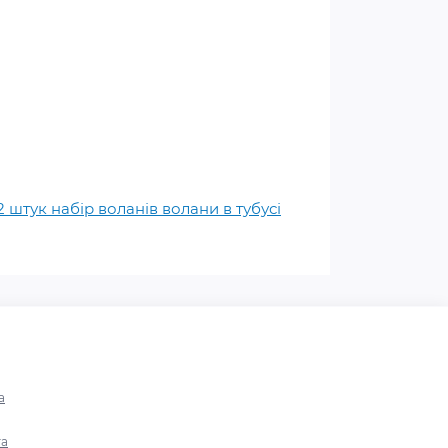
штук набір воланів волани в тубусі
а
та