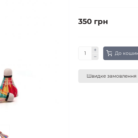
350 грн
До коши
Швидке замовлення