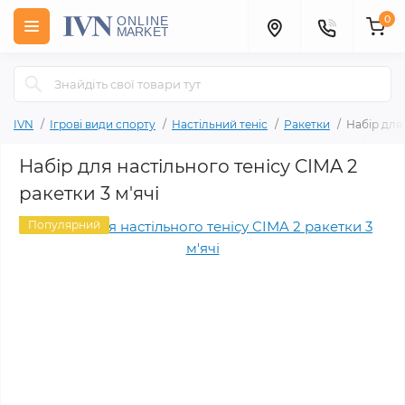
0
IVN
Ігрові види спорту
Настільний теніс
Ракетки
Набір для 
Набір для настільного тенісу CIMA 2
ракетки 3 м'ячі
Популярний