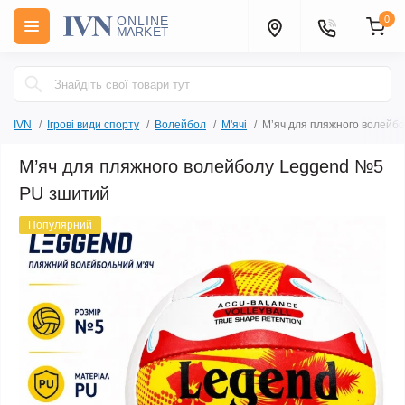
0
IVN
Ігрові види спорту
Волейбол
М'ячі
М’яч для пляжного волейб
М’яч для пляжного волейболу Leggend №5
PU зшитий
Популярний