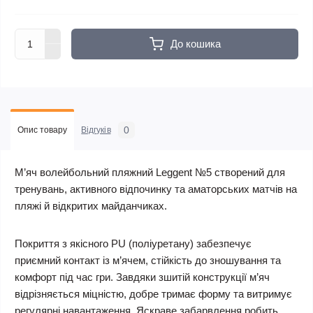
До кошика
0
Опис товару
Відгуків
М’яч волейбольний пляжний Leggent №5 створений для
тренувань, активного відпочинку та аматорських матчів на
пляжі й відкритих майданчиках.
Покриття з якісного PU (поліуретану) забезпечує
приємний контакт із м’ячем, стійкість до зношування та
комфорт під час гри. Завдяки зшитій конструкції м’яч
відрізняється міцністю, добре тримає форму та витримує
регулярні навантаження. Яскраве забарвлення робить