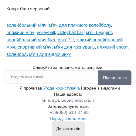
Колір: біло червоний
волейбольний м’яч
,
м’яч для пляжного волейболу
,
пляжний м’яч
,
volleyball
,
volleyball ball
,
м’яч Leggent
,
волейбольний м’яч №5
,
м’яч PU
,
зшитий волейбольний
м’яч
,
спортивний м’яч
,
м’яч для тренувань
,
пляжний спорт
,
волейбол
,
м’яч для відпочинку
Слідкуйте за новинками та акціями:
Підпишіться
Я прочитав
Угода користувача
і згоден з вимогами
Наша адреса:
Київ, вул. Бориспільська, 7
Зателефонуйте нам:
+38(050) 618-37-90
Передзвоніть мені
До контактів