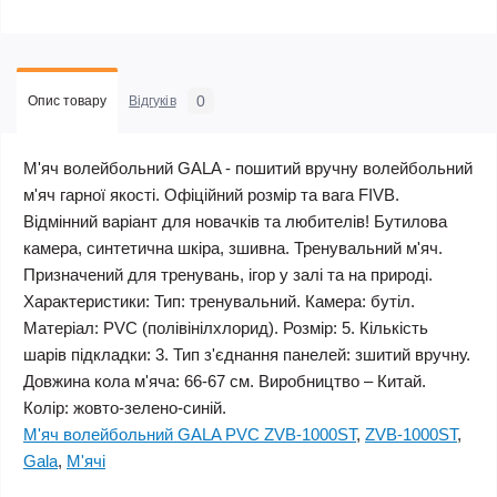
0
Опис товару
Відгуків
М'яч волейбольний GALA - пошитий вручну волейбольний
м'яч гарної якості. Офіційний розмір та вага FIVB.
Відмінний варіант для новачків та любителів! Бутилова
камера, синтетична шкіра, зшивна. Тренувальний м'яч.
Призначений для тренувань, ігор у залі та на природі.
Характеристики: Тип: тренувальний. Камера: бутіл.
Матеріал: PVC (полівінілхлорид). Розмір: 5. Кількість
шарів підкладки: 3. Тип з'єднання панелей: зшитий вручну.
Довжина кола м'яча: 66-67 см. Виробництво – Китай.
Колір: жовто-зелено-синій.
М'яч волейбольний GALA PVC ZVB-1000ST
,
ZVB-1000ST
,
Gala
,
М'ячі