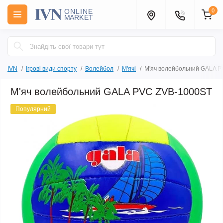
0
IVN
Ігрові види спорту
Волейбол
М'ячі
М'яч волейбольний GALA 
М'яч волейбольний GALA PVC ZVB-1000ST
Популярний