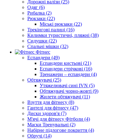
Дорожні валізи (25)
Одяг (6)
Рибалка (2)
Рюкзаки (22)
Міські рюкзаки (22)
Трекінгові палиці (16)
Килимки туристичні, пляжні (38)
Сидушки (22)
Спальні мішки (32)
Фітнес
Еспандери (49)
Еспандери кистьові (21)
Еспандери стрічкові (16)
Тренажери – еспандери (4)
Обтяжувачі (25)
Утяжелювачі сині IVN (5)
Обтяжувачі чорно-жовті (9)
Жилети обтяжувачі (11)
Взуття для фітнесу (8)
Гантелі для фітнесу (47)
Диски здоров'я (7)
М'ячі для фітнесу Фітболи (4)
Маски Тренувальні (2)
Набірне підлогове покриття (4)
Обручі (14)