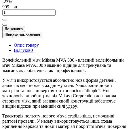
-23%
999 грн
До кошика
Швидке замовлення
Опис товару
Відгуків
0
Волейбольний м'яч Mikasa MVA 300 - клеєний волейбольний
м'яч Mikasa MVA300 відмінно підійде для тренувань та
змагань як любителів, так і професіоналів.
У м'ячі використовується абсолютно нова форма деталей,
аналогів якої немає в жодному м'ячі. Унікальний новий
матеріал та нова поверхня з технологією “dimple”. Нова
технологія виробництва від Mikasa Corporation дозволила
створити м'яч, який завдяки своїй конструкції забезпечує
вищий відскок при меншій силі удару.
Траєкторія польоту нового м'яча стабільніша, неможливі
раптові провали. У ньому використовується інша схема
кріплення каркаса та новий матеріал покриття м'яча, поверхня