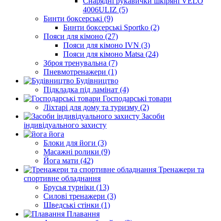
Снарядні рукавички шкіряні VELO
4006ULIZ (5)
Бинти боксерські (9)
Бинти боксерські Sportko (2)
Пояси для кімоно (27)
Пояси для кімоно IVN (3)
Пояси для кімоно Matsa (24)
Зброя тренувальна (7)
Пневмотренажери (1)
Будівництво
Підкладка під ламінат (4)
Господарські товари
Ліхтарі для дому та туризму (2)
Засоби
індивідуального захисту
йога
Блоки для йоги (3)
Масажні ролики (9)
Йога мати (42)
Тренажери та
спортивне обладнання
Брусья турніки (13)
Силові тренажери (3)
Шведські стінки (1)
Плавання