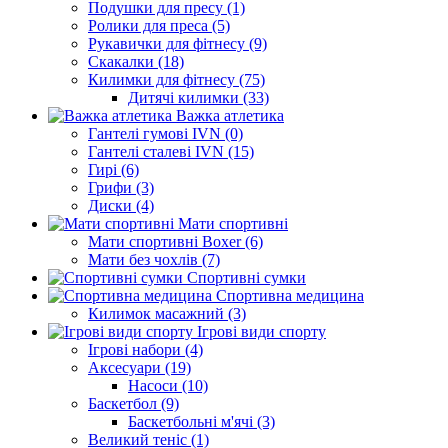
Подушки для пресу (1)
Ролики для преса (5)
Рукавички для фітнесу (9)
Скакалки (18)
Килимки для фітнесу (75)
Дитячі килимки (33)
Важка атлетика
Гантелі гумові IVN (0)
Гантелі сталеві IVN (15)
Гирі (6)
Грифи (3)
Диски (4)
Мати спортивні
Мати спортивні Boxer (6)
Мати без чохлів (7)
Спортивні сумки
Спортивна медицина
Килимок масажний (3)
Ігрові види спорту
Ігрові набори (4)
Аксесуари (19)
Насоси (10)
Баскетбол (9)
Баскетбольні м'ячі (3)
Великий теніс (1)