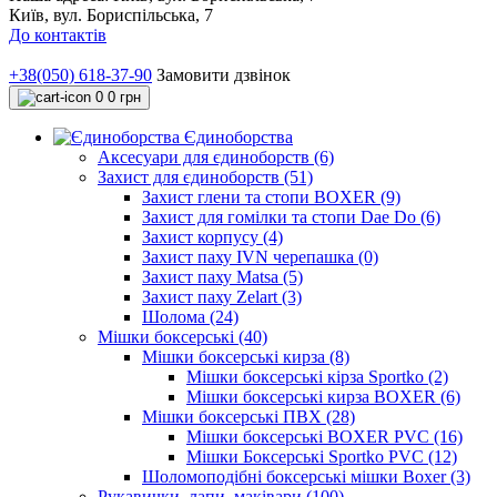
Київ, вул. Бориспільська, 7
До контактів
+38(050) 618-37-90
Замовити дзвінок
0
0 грн
Єдиноборства
Аксесуари для єдиноборств (6)
Захист для єдиноборств (51)
Захист глени та стопи BOXER (9)
Захист для гомілки та стопи Dae Do (6)
Захист корпусу (4)
Захист паху IVN черепашка (0)
Захист паху Matsa (5)
Захист паху Zelart (3)
Шолома (24)
Мішки боксерські (40)
Мішки боксерські кирза (8)
Мішки боксерські кірза Sportko (2)
Мішки боксерські кирза BOXER (6)
Мішки боксерські ПВХ (28)
Мішки боксерські BOXER PVC (16)
Мішки Боксерські Sportko PVC (12)
Шоломоподібні боксерські мішки Boxer (3)
Рукавички, лапи, маківари (100)