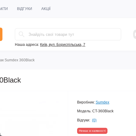
АКТИ
ВІДГУКИ
АКЦІЇ
Наша адреса:
Київ, вул. Бориспільська, 7
зак Sumdex 360Black
0Black
Виробник:
Sumdex
Модель:
CT-360Black
Відгуки:
(0)
Немає в наявності