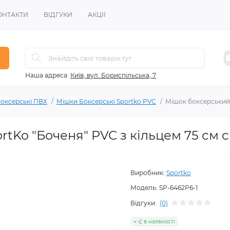
ОНТАКТИ
ВІДГУКИ
АКЦІЇ
Наша адреса:
Київ, вул. Бориспільська, 7
оксерські ПВХ
Мішки Боксерські Sportko PVC
Мішок боксерський 
tKo "Боченя" PVC з кільцем 75 см 
Виробник:
Sportko
Модель:
SP-6462P6-1
Відгуки:
(0)
Є в наявності