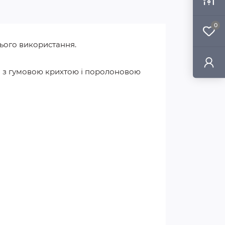
0
нього використання.
са з гумовою крихтою і поролоновою