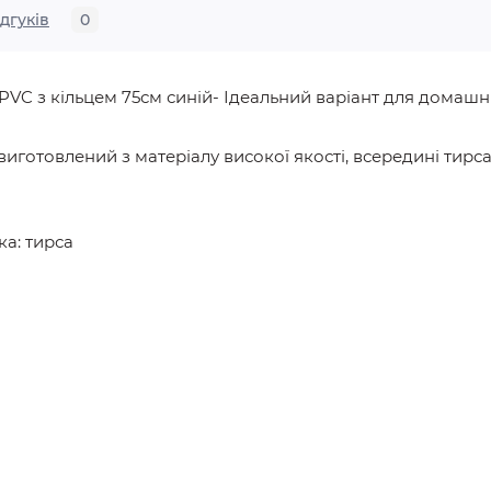
ідгуків
0
PVC з кільцем 75см синій- Ідеальний варіант для домаш
виготовлений з матеріалу високої якості, всередині тир
ка: тирса