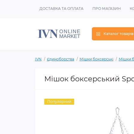
ДОСТАВКА ТА ОПЛАТА
ПРО МАГАЗИН
К
Каталог товарів
IVN
Єдиноборства
Мішки боксерські
Мішки б
Мішок боксерський Spor
Популярний