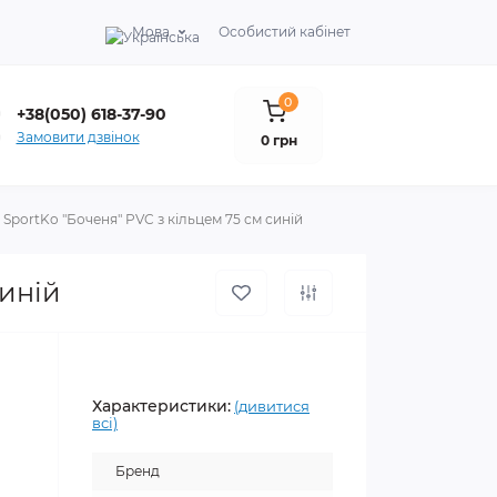
Мова
Особистий кабінет
0
+38(050) 618-37-90
Замовити дзвінок
0 грн
SportKo "Боченя" PVC з кільцем 75 см синій
синій
Характеристики:
(дивитися
всі)
Бренд