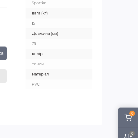
Sportko
вага (кг)
15
Довжина (см)
75
ка
колір
синий
матеріал
PVC
0
0