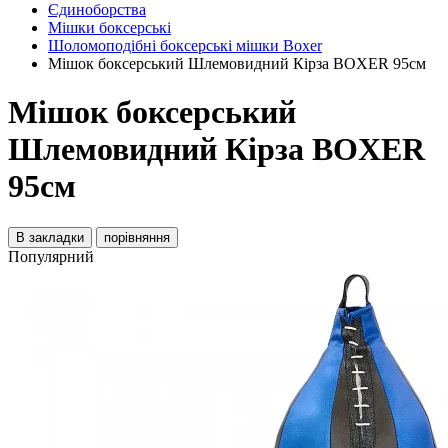
Єдиноборства
Мішки боксерські
Шоломоподібні боксерські мішки Boxer
Мішок боксерський Шлемовидний Кірза BOXER 95см
Мішок боксерський
Шлемовидний Кірза BOXER
95см
В закладки
порівняння
Популярний