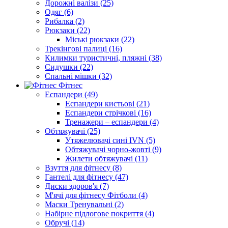
Дорожні валізи (25)
Одяг (6)
Рибалка (2)
Рюкзаки (22)
Міські рюкзаки (22)
Трекінгові палиці (16)
Килимки туристичні, пляжні (38)
Сидушки (22)
Спальні мішки (32)
Фітнес
Еспандери (49)
Еспандери кистьові (21)
Еспандери стрічкові (16)
Тренажери – еспандери (4)
Обтяжувачі (25)
Утяжелювачі сині IVN (5)
Обтяжувачі чорно-жовті (9)
Жилети обтяжувачі (11)
Взуття для фітнесу (8)
Гантелі для фітнесу (47)
Диски здоров'я (7)
М'ячі для фітнесу Фітболи (4)
Маски Тренувальні (2)
Набірне підлогове покриття (4)
Обручі (14)