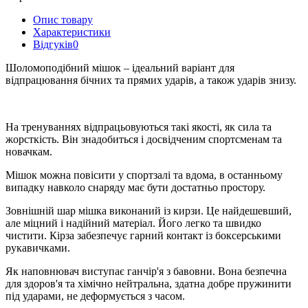
Опис товару
Характеристики
Відгуків
0
Шоломоподібний мішок – ідеальний варіант для
відпрацювання бічних та прямих ударів, а також ударів знизу.
На тренуваннях відпрацьовуються такі якості, як сила та
жорсткість. Він знадобиться і досвідченим спортсменам та
новачкам.
Мішок можна повісити у спортзалі та вдома, в останньому
випадку навколо снаряду має бути достатньо простору.
Зовнішній шар мішка виконаний із кирзи. Це найдешевший,
але міцний і надійний матеріал. Його легко та швидко
чистити. Кірза забезпечує гарний контакт із боксерськими
рукавичками.
Як наповнювач виступає ганчір'я з бавовни. Вона безпечна
для здоров'я та хімічно нейтральна, здатна добре пружинити
під ударами, не деформується з часом.