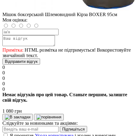
Мішок боксерський Шлемовидний Кірза BOXER 95см
Моя оцінка:
Примітка:
HTML розмітка не підтримується! Використовуйте
звичайний текст.
Відправити відгук
0
0
0
0
0
Немає відгуків про цей товар. Станьте першим, залиште
свій відгук.
1 080 грн
Слідкуйте за новинками та акціями:
Підпишіться
Я прочитав
Угода користувача
і згоден з вимогами