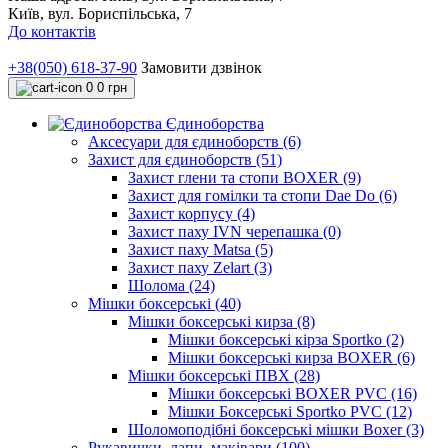
Київ, вул. Бориспільська, 7
До контактів
+38(050) 618-37-90
Замовити дзвінок
0
0 грн
Єдиноборства
Аксесуари для єдиноборств (6)
Захист для єдиноборств (51)
Захист глени та стопи BOXER (9)
Захист для гомілки та стопи Dae Do (6)
Захист корпусу (4)
Захист паху IVN черепашка (0)
Захист паху Matsa (5)
Захист паху Zelart (3)
Шолома (24)
Мішки боксерські (40)
Мішки боксерські кирза (8)
Мішки боксерські кірза Sportko (2)
Мішки боксерські кирза BOXER (6)
Мішки боксерські ПВХ (28)
Мішки боксерські BOXER PVC (16)
Мішки Боксерські Sportko PVC (12)
Шоломоподібні боксерські мішки Boxer (3)
Рукавички, лапи, маківари (100)