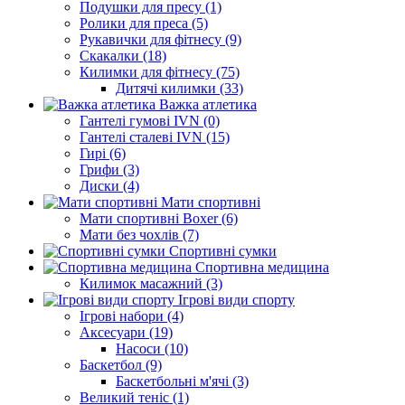
Подушки для пресу (1)
Ролики для преса (5)
Рукавички для фітнесу (9)
Скакалки (18)
Килимки для фітнесу (75)
Дитячі килимки (33)
Важка атлетика
Гантелі гумові IVN (0)
Гантелі сталеві IVN (15)
Гирі (6)
Грифи (3)
Диски (4)
Мати спортивні
Мати спортивні Boxer (6)
Мати без чохлів (7)
Спортивні сумки
Спортивна медицина
Килимок масажний (3)
Ігрові види спорту
Ігрові набори (4)
Аксесуари (19)
Насоси (10)
Баскетбол (9)
Баскетбольні м'ячі (3)
Великий теніс (1)