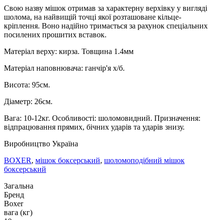
Свою назву мішок отримав за характерну верхівку у вигляді
шолома, на найвищій точці якої розташоване кільце-
кріплення. Воно надійно тримається за рахунок спеціальних
посилених прошитих вставок.
Матеріал верху: кирза. Товщина 1.4мм
Матеріал наповнювача: ганчір'я х/б.
Висота: 95см.
Діаметр: 26см.
Вага: 10-12кг. Особливості: шоломовидний. Призначення:
відпрацювання прямих, бічних ударів та ударів знизу.
Виробництво Україна
BOXER
,
мішок боксерський
,
шоломоподібний мішок
боксерський
Загальна
Бренд
Boxer
вага (кг)