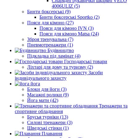
Снарядні рукавички шкіряні VELO
4006ULIZ (5)
Бинти боксерські (9)
Бинти боксерські Sportko (2)
Пояси для кімоно (27)
Пояси для кімоно IVN (3)
Пояси для кімоно Matsa (24)
Зброя тренувальна (7)
Пневмотренажери (1)
Будівництво
Підкладка під ламінат (4)
Господарські товари
Ліхтарі для дому та туризму (2)
Засоби
індивідуального захисту
йога
Блоки для йоги (3)
Масажні ролики (9)
Йога мати (42)
Тренажери та
спортивне обладнання
Брусья турніки (13)
Силові тренажери (3)
Шведські стінки (1)
Плавання