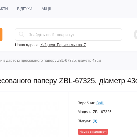
АКТИ
ВІДГУКИ
АКЦІЇ
Наша адреса:
Київ, вул. Бориспільська, 7
и в дартс із пресованого паперу ZBL-67325, діаметр 43см
ресованого паперу ZBL-67325, діаметр 43
Виробник:
Baili
Модель:
ZBL-67325
Відгуки:
(0)
Немає в наявності