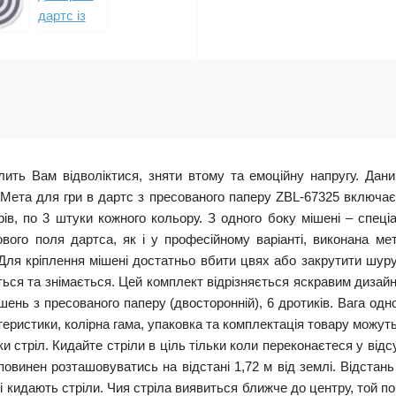
олить Вам відволіктися, зняти втому та емоційну напругу. Дан
Мета для гри в дартс з пресованого паперу ZBL-67325 включає
рів, по 3 штуки кожного кольору. З одного боку мішені – спеціа
рового поля дартса, як і у професійному варіанті, виконана 
Для кріплення мішені достатньо вбити цвях або закрутити шуруп
ться та знімається. Цей комплект відрізняється яскравим дизайн
шень з пресованого паперу (двосторонній), 6 дротиків. Вага одн
актеристики, колірна гама, упаковка та комплектація товару мож
 стріл. Кидайте стріли в ціль тільки коли переконаєтеся у від
 повинен розташовуватись на відстані 1,72 м від землі. Відстань
ці кидають стріли. Чия стріла виявиться ближче до центру, той п