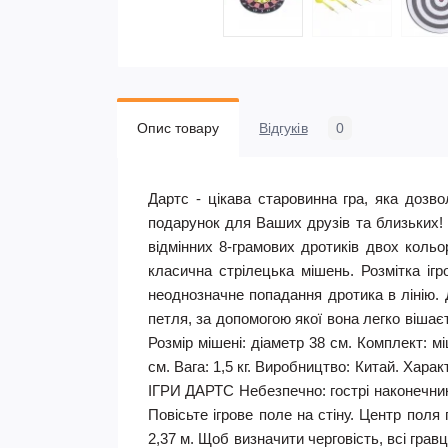
Опис товару
Відгуків
0
Дартс - цікава старовинна гра, яка дозв
подарунок для Ваших друзів та близьких! 
відмінних 8-грамових дротиків двох кольо
класична стрілецька мішень. Розмітка іг
неоднозначне попадання дротика в лінію. 
петля, за допомогою якої вона легко вішає
Розмір мішені: діаметр 38 см. Комплект: мі
см. Вага: 1,5 кг. Виробництво: Китай. Хар
ІГРИ ДАРТС Небезпечно: гострі наконечники
Повісьте ігрове поле на стіну. Центр поля
2,37 м. Щоб визначити черговість, всі грав