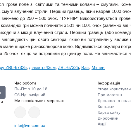
 ігрове поле зі світлими та темними колами – смугами. Коже
ра смуги влучення стріли. Перший гравець, який набрав 1000 очо
нижено до 250 – 500 очок. "ТУРНІР" Використовується ігрове 
я командної гри можна починати з 501 чи 1001 очок (залежно від
 виходячи з місця влучення стріли. Перший гравець (або команда)
відповідають ціні свого сектора, якщо ви потрапили у велике
 мале широке різнокольорове коло. Віднімаються окуляри потр
я 25 очок, якщо ви потрапили до центру поля. Не віднімається н
еру ZBL-67325
,
діаметр 43см
,
ZBL-67325
,
Baili
,
Мішені
Час роботи
Інформація
Пн-Пт: з 10 до 18
Угода користувач
я
Сб-Нд: вихідний
Про магазин
Ми в соціальних мережах:
Доставка та опла
ми
Контакти
Карта сайту
Виробники
Акції
info@ivn.com.ua