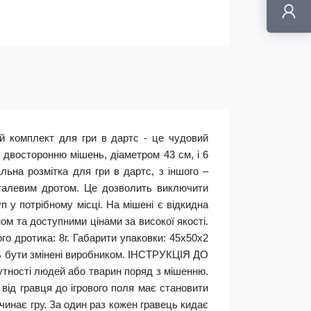
ий комплект для гри в дартс - це чудовий
 двосторонню мішень, діаметром 43 см, і 6
льна розмітка для гри в дартс, з іншого –
металевим дротом. Це дозволить виключити
 у потрібному місці. На мішені є відкидна
ом та доступними цінами за високої якості.
ого дротика: 8г. Габарити упаковки: 45х50х2
уть бути змінені виробником. ІНСТРУКЦІЯ ДО
сутності людей або тварин поряд з мішенню.
 від гравця до ігрового поля має становити
очинає гру. За один раз кожен гравець кидає