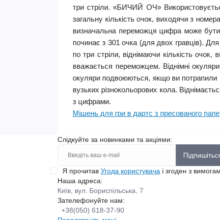
три стріли. «БИЧИЙ ОЧ» Використовується
загальну кількість очок, виходячи з номе
визначальна переможця цифра може бути з
починає з 301 очка (для двох гравців). Дл
по три стріли, віднімаючи кількість очок,
вважається переможцем. Віднімні окуляри 
окуляри подвоюються, якщо ви потрапили в
вузьких різнокольорових кола. Віднімаєтьс
з цифрами.
Мішень для гри в дартс з пресованого пап
Слідкуйте за новинками та акціями:
Підпишітьс
Я прочитав
Угода користувача
і згоден з вимога
Наша адреса:
Київ, вул. Бориспільська, 7
Зателефонуйте нам:
+38(050) 618-37-90