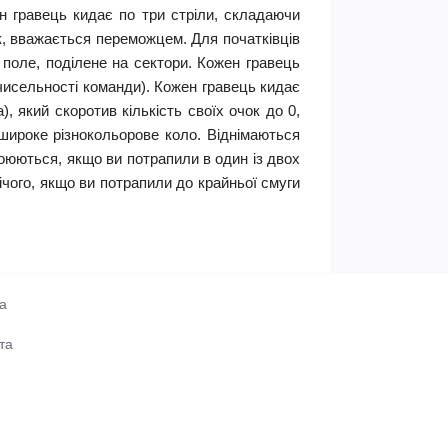
н гравець кидає по три стріли, складаючи
к, вважається переможцем. Для початківців
поле, поділене на сектори. Кожен гравець
 чисельності команди). Кожен гравець кидає
, який скоротив кількість своїх очок до 0,
 широке різнокольорове коло. Віднімаються
оюються, якщо ви потрапили в один із двох
ічого, якщо ви потрапили до крайньої смуги
а
та