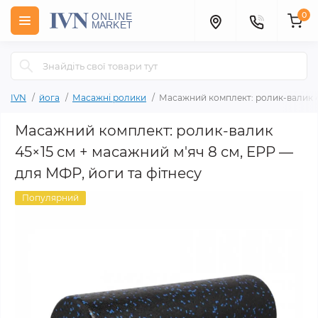
0
IVN
йога
Масажні ролики
Масажний комплект: ролик-валик 45
Масажний комплект: ролик-валик
45×15 см + масажний м'яч 8 см, EPP —
для МФР, йоги та фітнесу
Популярний