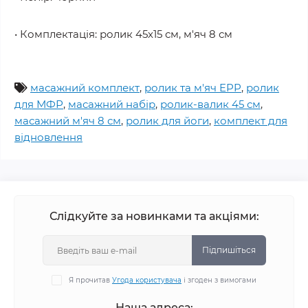
• Комплектація: ролик 45х15 см, м'яч 8 см
масажний комплект
,
ролик та м'яч EPP
,
ролик
для МФР
,
масажний набір
,
ролик-валик 45 см
,
масажний м'яч 8 см
,
ролик для йоги
,
комплект для
відновлення
Слідкуйте за новинками та акціями:
Підпишіться
Я прочитав
Угода користувача
і згоден з вимогами
Наша адреса: