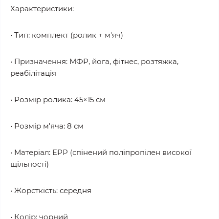
Характеристики:
• Тип: комплект (ролик + м'яч)
• Призначення: МФР, йога, фітнес, розтяжка,
реабілітація
• Розмір ролика: 45×15 см
• Розмір м'яча: 8 см
• Матеріал: EPP (спінений поліпропілен високої
щільності)
• Жорсткість: середня
• Колір: чорний