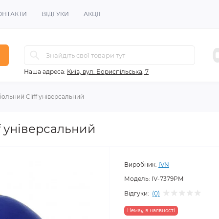
ОНТАКТИ
ВІДГУКИ
АКЦІЇ
Наша адреса:
Київ, вул. Бориспільська, 7
ольний Cliff універсальний
f універсальний
Виробник:
IVN
Модель:
IV-7379PM
Відгуки:
(0)
Немає в наявності