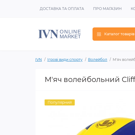
ДОСТАВКА ТА ОПЛАТА
ПРО МАГАЗИН
К
Каталог товарів
IVN
Ігрові види спорту
Волейбол
М'яч волейб
М'яч волейбольний Clif
Популярний