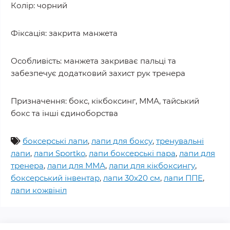
Колір: чорний
Фіксація: закрита манжета
Особливість: манжета закриває пальці та
забезпечує додатковий захист рук тренера
Призначення: бокс, кікбоксинг, ММА, тайський
бокс та інші єдиноборства
боксерські лапи
,
лапи для боксу
,
тренувальні
лапи
,
лапи Sportko
,
лапи боксерські пара
,
лапи для
тренера
,
лапи для ММА
,
лапи для кікбоксингу
,
боксерський інвентар
,
лапи 30х20 см
,
лапи ППЕ
,
лапи кожвініл