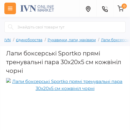
0
IVN
Єдиноборства
Рукавички, лапи, маківари
Лапи боксерськ
Лапи боксерські Sportko прямі
тренувальні пара 30x20x5 см кожвініл
чорні