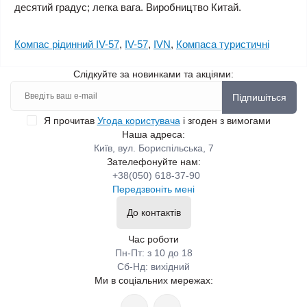
десятий градус; легка вага. Виробництво Китай.
Компас рідинний IV-57
,
IV-57
,
IVN
,
Компаса туристичні
Слідкуйте за новинками та акціями:
Підпишіться
Я прочитав
Угода користувача
і згоден з вимогами
Наша адреса:
Київ, вул. Бориспільська, 7
Зателефонуйте нам:
+38(050) 618-37-90
Передзвоніть мені
До контактів
Час роботи
Пн-Пт: з 10 до 18
Сб-Нд: вихідний
Ми в соціальних мережах: