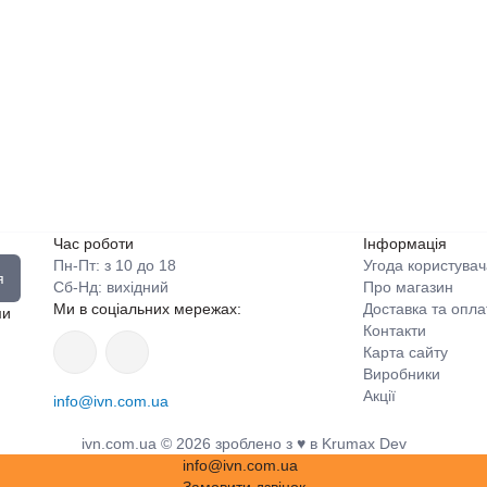
Час роботи
Інформація
Пн-Пт: з 10 до 18
Угода користувач
я
Сб-Нд: вихідний
Про магазин
Ми в соціальних мережах:
Доставка та опла
ми
Контакти
Карта сайту
Виробники
Акції
info@ivn.com.ua
ivn.com.ua © 2026 зроблено з ♥ в Krumax Dev
info@ivn.com.ua