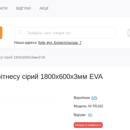
АКТИ
ВІДГУКИ
АКЦІЇ
Наша адреса:
Київ, вул. Бориспільська, 7
есу сірий 1800х600х3мм EVA
фітнесу сірий 1800х600х3мм EVA
Виробник:
IVN
Модель:
IV-TI5182
Відгуки:
(0)
Немає в наявності