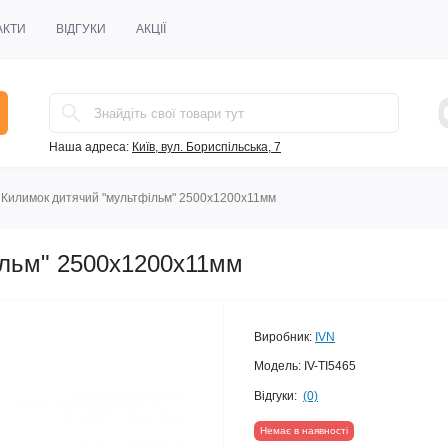
АКТИ
ВІДГУКИ
АКЦІЇ
Наша адреса:
Київ, вул. Бориспільська, 7
Килимок дитячий "мультфільм" 2500х1200х11мм
ільм" 2500х1200х11мм
Виробник:
IVN
Модель:
IV-TI5465
Відгуки:
(0)
Немає в наявності