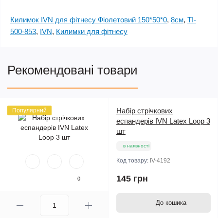
Килимок IVN для фітнесу Фіолетовий 150*50*0
,
8см
,
TI-
500-853
,
IVN
,
Килимки для фітнесу
Рекомендовані товари
Набір стрічкових
Популярний
еспандерів IVN Latex Loop 3
шт
в наявності
Код товару:
IV-4192
145 грн
0
До кошика