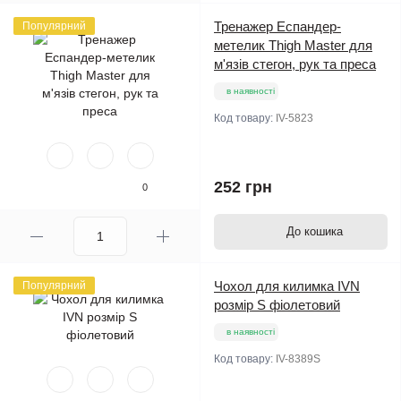
Тренажер Еспандер-
Популярний
метелик Thigh Master для
м'язів стегон, рук та преса
в наявності
Код товару:
IV-5823
252 грн
0
До кошика
Чохол для килимка IVN
Популярний
розмір S фіолетовий
в наявності
Код товару:
IV-8389S