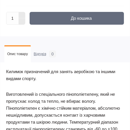
До кошика
0
Опис товару
Відгуків
Килимок призначений для занять аеробікою та іншими
видами спорту.
Виготовлений із спеціального пінополіетилену, який не
пропускає холод та тепло, не вбирає вологу.
Пінополіетилен є хімічно стійким матеріалом, абсолютно
нешкідливим, допускається контакт із харчовими
продуктами та шкірою людини. Температурний діапазон
експлуатації пінополіетилену становить від -60 до +100