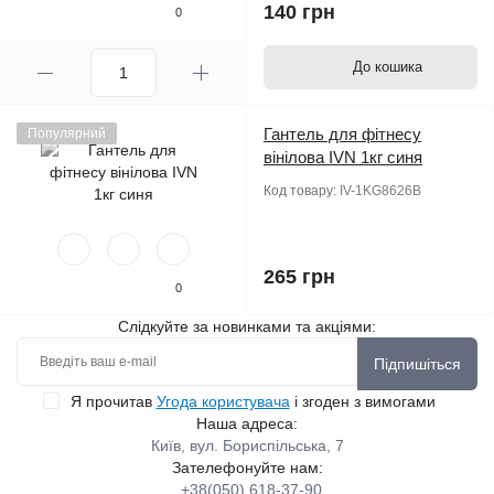
140 грн
0
До кошика
Гантель для фітнесу
Популярний
вінілова IVN 1кг синя
Код товару:
IV-1KG8626B
265 грн
0
Слідкуйте за новинками та акціями:
Підпишіться
Я прочитав
Угода користувача
і згоден з вимогами
Наша адреса:
Київ, вул. Бориспільська, 7
Зателефонуйте нам:
+38(050) 618-37-90