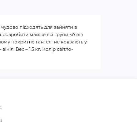
и, чудово підходять для зайняти в
 розробити майже всі групи м'язів
вому покриттю гантелі не ковзають у
ініл. Вес – 1,5 кг. Колір світло-
а
та