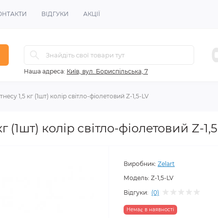
ОНТАКТИ
ВІДГУКИ
АКЦІЇ
Наша адреса:
Київ, вул. Бориспільська, 7
тнесу 1,5 кг (1шт) колір світло-фіолетовий Z-1,5-LV
кг (1шт) колір світло-фіолетовий Z-1,
Виробник:
Zelart
Модель:
Z-1,5-LV
Відгуки:
(0)
Немає в наявності