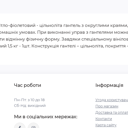
світло-фіолетовий - цільноліта гантель з округлими краям
домашніх умовах. При виконанні управ з гантелями можна
ати відмінну фізичну форму. Завдяки спеціальному вініло
 1,5 кг - 1шт. Конструкція гантелі – цільноліта, покриття – в
Час роботи
Інформація
Пн-Пт: з 10 до 18
Угода користувач
Сб-Нд: вихідний
Про магазин
Доставка та опла
Ми в соціальних мережах:
Контакти
Карта сайту