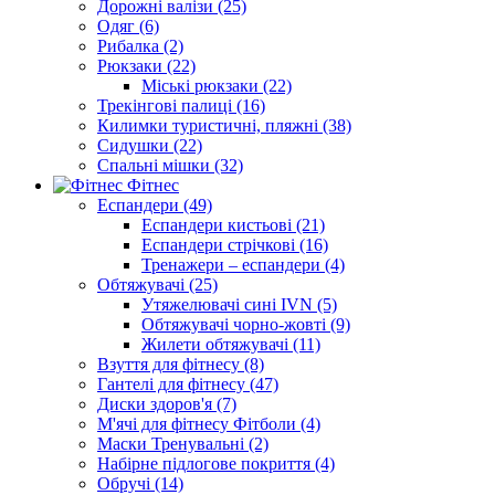
Дорожні валізи (25)
Одяг (6)
Рибалка (2)
Рюкзаки (22)
Міські рюкзаки (22)
Трекінгові палиці (16)
Килимки туристичні, пляжні (38)
Сидушки (22)
Спальні мішки (32)
Фітнес
Еспандери (49)
Еспандери кистьові (21)
Еспандери стрічкові (16)
Тренажери – еспандери (4)
Обтяжувачі (25)
Утяжелювачі сині IVN (5)
Обтяжувачі чорно-жовті (9)
Жилети обтяжувачі (11)
Взуття для фітнесу (8)
Гантелі для фітнесу (47)
Диски здоров'я (7)
М'ячі для фітнесу Фітболи (4)
Маски Тренувальні (2)
Набірне підлогове покриття (4)
Обручі (14)