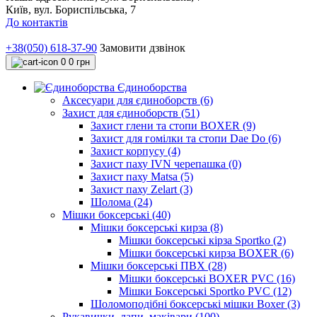
Київ, вул. Бориспільська, 7
До контактів
+38(050) 618-37-90
Замовити дзвінок
0
0 грн
Єдиноборства
Аксесуари для єдиноборств (6)
Захист для єдиноборств (51)
Захист глени та стопи BOXER (9)
Захист для гомілки та стопи Dae Do (6)
Захист корпусу (4)
Захист паху IVN черепашка (0)
Захист паху Matsa (5)
Захист паху Zelart (3)
Шолома (24)
Мішки боксерські (40)
Мішки боксерські кирза (8)
Мішки боксерські кірза Sportko (2)
Мішки боксерські кирза BOXER (6)
Мішки боксерські ПВХ (28)
Мішки боксерські BOXER PVC (16)
Мішки Боксерські Sportko PVC (12)
Шоломоподібні боксерські мішки Boxer (3)
Рукавички, лапи, маківари (100)