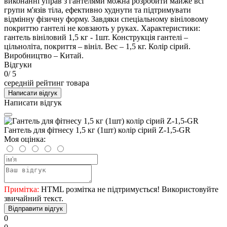
виконанні управ з гантелями можна розробити майже всі
групи м'язів тіла, ефективно худнути та підтримувати
відмінну фізичну форму. Завдяки спеціальному вініловому
покриттю гантелі не ковзають у руках. Характеристики:
гантель вініловий 1,5 кг - 1шт. Конструкція гантелі –
цільноліта, покриття – вініл. Вес – 1,5 кг. Колір сірий.
Виробництво – Китай.
Відгуки
0
/ 5
середній рейтинг товара
Написати відгук
Написати відгук
Гантель для фітнесу 1,5 кг (1шт) колір сірий Z-1,5-GR
Моя оцінка:
Примітка:
HTML розмітка не підтримується! Використовуйте
звичайний текст.
Відправити відгук
0