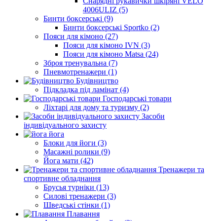
Снарядні рукавички шкіряні VELO
4006ULIZ (5)
Бинти боксерські (9)
Бинти боксерські Sportko (2)
Пояси для кімоно (27)
Пояси для кімоно IVN (3)
Пояси для кімоно Matsa (24)
Зброя тренувальна (7)
Пневмотренажери (1)
Будівництво
Підкладка під ламінат (4)
Господарські товари
Ліхтарі для дому та туризму (2)
Засоби
індивідуального захисту
йога
Блоки для йоги (3)
Масажні ролики (9)
Йога мати (42)
Тренажери та
спортивне обладнання
Брусья турніки (13)
Силові тренажери (3)
Шведські стінки (1)
Плавання