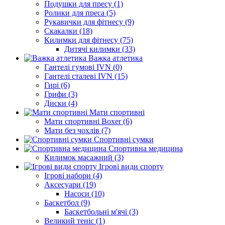
Подушки для пресу (1)
Ролики для преса (5)
Рукавички для фітнесу (9)
Скакалки (18)
Килимки для фітнесу (75)
Дитячі килимки (33)
Важка атлетика
Гантелі гумові IVN (0)
Гантелі сталеві IVN (15)
Гирі (6)
Грифи (3)
Диски (4)
Мати спортивні
Мати спортивні Boxer (6)
Мати без чохлів (7)
Спортивні сумки
Спортивна медицина
Килимок масажний (3)
Ігрові види спорту
Ігрові набори (4)
Аксесуари (19)
Насоси (10)
Баскетбол (9)
Баскетбольні м'ячі (3)
Великий теніс (1)