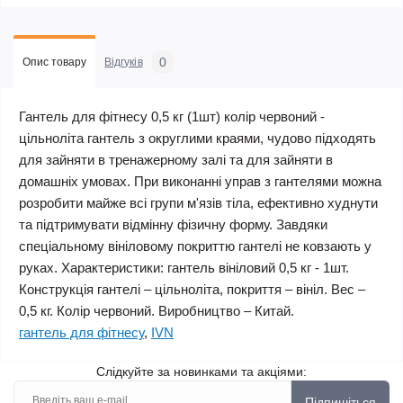
0
Опис товару
Відгуків
Гантель для фітнесу 0,5 кг (1шт) колір червоний -
цільноліта гантель з округлими краями, чудово підходять
для зайняти в тренажерному залі та для зайняти в
домашніх умовах. При виконанні управ з гантелями можна
розробити майже всі групи м'язів тіла, ефективно худнути
та підтримувати відмінну фізичну форму. Завдяки
спеціальному вініловому покриттю гантелі не ковзають у
руках. Характеристики: гантель вініловий 0,5 кг - 1шт.
Конструкція гантелі – цільноліта, покриття – вініл. Вес –
0,5 кг. Колір червоний. Виробництво – Китай.
гантель для фітнесу
,
IVN
Слідкуйте за новинками та акціями:
Підпишіться