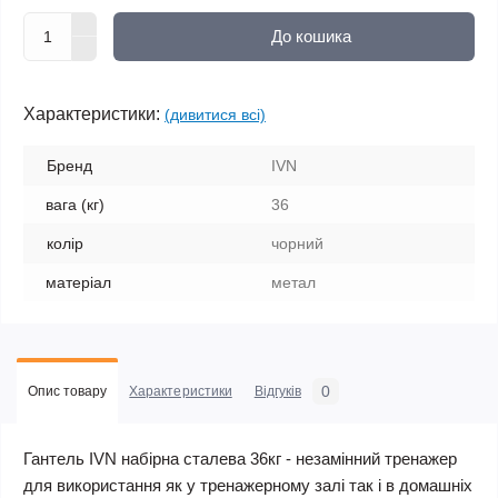
До кошика
Характеристики:
(дивитися всі)
Бренд
IVN
вага (кг)
36
колір
чорний
матеріал
метал
0
Опис товару
Характеристики
Відгуків
Гантель IVN набірна сталева 36кг - незамінний тренажер
для використання як у тренажерному залі так і в домашніх