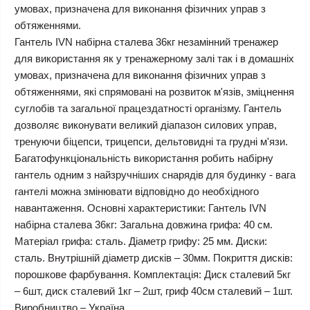
умовах, призначена для виконання фізичних управ з
обтяженнями.
Гантель IVN набірна сталева 36кг незамінний тренажер
для використання як у тренажерному залі так і в домашніх
умовах, призначена для виконання фізичних управ з
обтяженнями, які спрямовані на розвиток м'язів, зміцнення
суглобів та загальної працездатності організму. Гантель
дозволяє виконувати великий діапазон силових управ,
тренуючи біцепси, трицепси, дельтовидні та грудні м'язи.
Багатофункціональність використання робить набірну
гантель одним з найзручніших снарядів для будинку - вага
гантелі можна змінювати відповідно до необхідного
навантаження. Основні характеристики: Гантель IVN
набірна сталева 36кг: Загальна довжина грифа: 40 см.
Матеріал грифа: сталь. Діаметр грифу: 25 мм. Диски:
сталь. Внутрішній діаметр дисків – 30мм. Покриття дисків:
порошкове фарбування. Комплектація: Диск сталевий 5кг
– 6шт, диск сталевий 1кг – 2шт, гриф 40см сталевий – 1шт.
Виробництво – Україна.