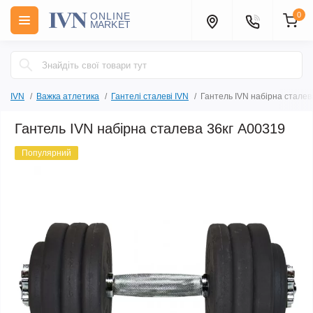
0
IVN
Важка атлетика
Гантелі сталеві IVN
Гантель IVN набірна сталев
Гантель IVN набірна сталева 36кг A00319
Популярний