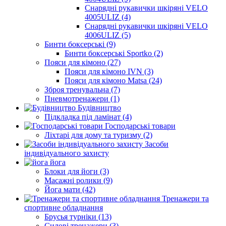
Снарядні рукавички шкіряні VELO
4005ULIZ (4)
Снарядні рукавички шкіряні VELO
4006ULIZ (5)
Бинти боксерські (9)
Бинти боксерські Sportko (2)
Пояси для кімоно (27)
Пояси для кімоно IVN (3)
Пояси для кімоно Matsa (24)
Зброя тренувальна (7)
Пневмотренажери (1)
Будівництво
Підкладка під ламінат (4)
Господарські товари
Ліхтарі для дому та туризму (2)
Засоби
індивідуального захисту
йога
Блоки для йоги (3)
Масажні ролики (9)
Йога мати (42)
Тренажери та
спортивне обладнання
Брусья турніки (13)
Силові тренажери (3)