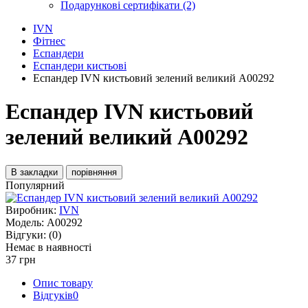
Подарункові сертифікати (2)
IVN
Фітнес
Еспандери
Еспандери кистьові
Еспандер IVN кистьовий зелений великий А00292
Еспандер IVN кистьовий
зелений великий А00292
В закладки
порівняння
Популярний
Виробник:
IVN
Модель:
А00292
Відгуки:
(0)
Немає в наявності
37 грн
Опис товару
Відгуків
0