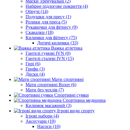
Маски Тренувальні (2)
Набірне підлогове покриття (4)
Обручі (14)
Подушки для пресу (1)
Ролики для преса (5)
Рукавички для фітнесу (9)
Скакалки (18)
Килимки для фітнесу (75)
Дитячі килимки (33)
Важка атлетика
Гантелі гумові IVN (0)
Гантелі сталеві IVN (15)
Гирі (6)
Грифи (3)
Диски (4)
Мати спортивні
Мати спортивні Boxer (6)
Мати без чохлів (7)
Спортивні сумки
Спортивна медицина
Килимок масажний (3)
Ігрові види спорту
Ігрові набори (4)
Аксесуари (19)
Насоси (10)