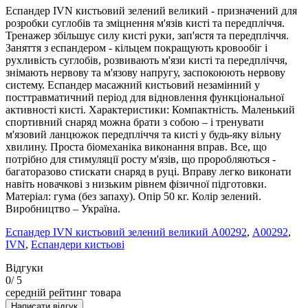
Еспандер IVN кистьовий зелений великий - призначений для
розробки суглобів та зміцнення м'язів кисті та передпліччя.
Тренажер збільшує силу кисті руки, зап'ястя та передпліччя.
Заняття з еспандером - кільцем покращують кровообіг і
рухливість суглобів, розвивають м'язи кисті та передпліччя,
знімають нервову та м'язову напругу, заспокоюють нервову
систему. Еспандер масажний кистьовий незамінний у
посттравматичний період для відновлення функціональної
активності кисті. Характеристики: Компактність. Маленький
спортивний снаряд можна брати з собою – і тренувати
м'язовий ланцюжок передпліччя та кисті у будь-яку вільну
хвилину. Проста біомеханіка виконання вправ. Все, що
потрібно для стимуляції росту м'язів, що проробляються -
багаторазово стискати снаряд в руці. Вправу легко виконати
навіть новачкові з низьким рівнем фізичної підготовки.
Матеріал: гума (без запаху). Опір 50 кг. Колір зелений.
Виробництво – Україна.
Еспандер IVN кистьовий зелений великий А00292
,
А00292
,
IVN
,
Еспандери кистьові
Відгуки
0
/ 5
середній рейтинг товара
Написати відгук