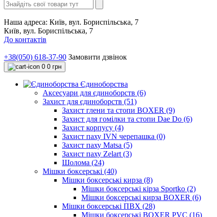
Наша адреса:
Київ, вул. Бориспільська, 7
Київ, вул. Бориспільська, 7
До контактів
+38(050) 618-37-90
Замовити дзвінок
0
0 грн
Єдиноборства
Аксесуари для єдиноборств (6)
Захист для єдиноборств (51)
Захист глени та стопи BOXER (9)
Захист для гомілки та стопи Dae Do (6)
Захист корпусу (4)
Захист паху IVN черепашка (0)
Захист паху Matsa (5)
Захист паху Zelart (3)
Шолома (24)
Мішки боксерські (40)
Мішки боксерські кирза (8)
Мішки боксерські кірза Sportko (2)
Мішки боксерські кирза BOXER (6)
Мішки боксерські ПВХ (28)
Мішки боксерські BOXER PVC (16)