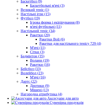
Баскетбол (9)
Баскетбольні м'ячі (3)
Великий теніс (1)
Настільні ігри (15)
Футбол (19)
Ігрова форма і екіпірування (8)
м'ячі футбольні (11)
Настільний теніс (34)
Ракетки (20)
Ракетки Boli (6)
Ракетки для настільного тенісу 729 (4)
М'ячі (11)
Сітки (3)
Бадмінтон (35)
Волани (19)
Ракетки (16)
Бейсбол (33)
Волейбол (23)
М'ячі (16)
Дартс (22)
Дротики (9)
Мішені (13)
Нагородна атрибутика (4)
Аксесуари для авто
Сувенірна продукція