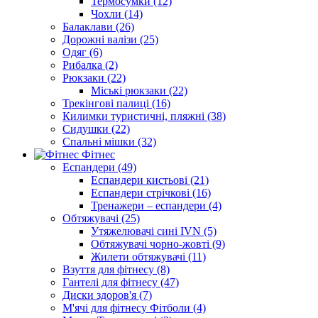
Термосумки (12)
Чохли (14)
Балаклави (26)
Дорожні валізи (25)
Одяг (6)
Рибалка (2)
Рюкзаки (22)
Міські рюкзаки (22)
Трекінгові палиці (16)
Килимки туристичні, пляжні (38)
Сидушки (22)
Спальні мішки (32)
Фітнес
Еспандери (49)
Еспандери кистьові (21)
Еспандери стрічкові (16)
Тренажери – еспандери (4)
Обтяжувачі (25)
Утяжелювачі сині IVN (5)
Обтяжувачі чорно-жовті (9)
Жилети обтяжувачі (11)
Взуття для фітнесу (8)
Гантелі для фітнесу (47)
Диски здоров'я (7)
М'ячі для фітнесу Фітболи (4)