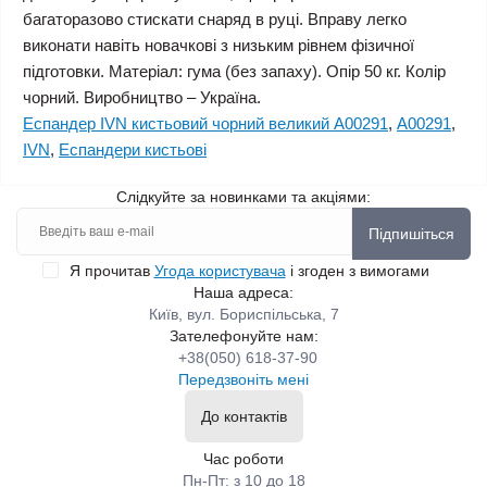
багаторазово стискати снаряд в руці. Вправу легко
виконати навіть новачкові з низьким рівнем фізичної
підготовки. Матеріал: гума (без запаху). Опір 50 кг. Колір
чорний. Виробництво – Україна.
Еспандер IVN кистьовий чорний великий А00291
,
А00291
,
IVN
,
Еспандери кистьові
Слідкуйте за новинками та акціями:
Підпишіться
Я прочитав
Угода користувача
і згоден з вимогами
Наша адреса:
Київ, вул. Бориспільська, 7
Зателефонуйте нам:
+38(050) 618-37-90
Передзвоніть мені
До контактів
Час роботи
Пн-Пт: з 10 до 18