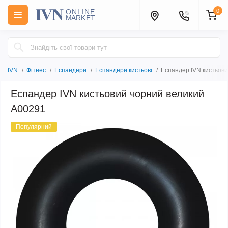
0
IVN
Фітнес
Еспандери
Еспандери кистьові
Еспандер IVN кистьов
Еспандер IVN кистьовий чорний великий
А00291
Популярний