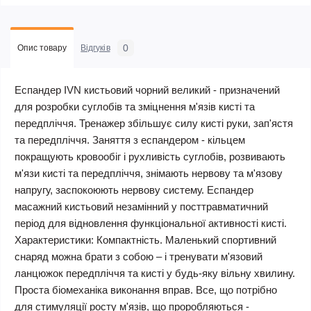
0
Опис товару
Відгуків
Еспандер IVN кистьовий чорний великий - призначений
для розробки суглобів та зміцнення м'язів кисті та
передпліччя. Тренажер збільшує силу кисті руки, зап'ястя
та передпліччя. Заняття з еспандером - кільцем
покращують кровообіг і рухливість суглобів, розвивають
м'язи кисті та передпліччя, знімають нервову та м'язову
напругу, заспокоюють нервову систему. Еспандер
масажний кистьовий незамінний у посттравматичний
період для відновлення функціональної активності кисті.
Характеристики: Компактність. Маленький спортивний
снаряд можна брати з собою – і тренувати м'язовий
ланцюжок передпліччя та кисті у будь-яку вільну хвилину.
Проста біомеханіка виконання вправ. Все, що потрібно
для стимуляції росту м'язів, що проробляються -