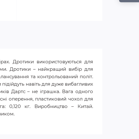
ірах. Дротики використовуються для
рми. Дротики – найкращий вибір для
алансування та контрольований політ.
ідійдуть навіть для дуже вибагливих
иків Дартс – не іграшка. Вага одного
пасні оперення, пластиковий чохол для
ага: 0,120 кг. Виробництво – Китай.
ником.