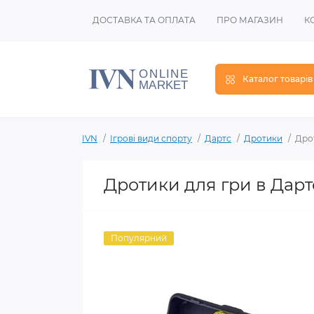
ДОСТАВКА ТА ОПЛАТА
ПРО МАГАЗИН
К
Каталог товарів
IVN
Ігрові види спорту
Дартс
Дротики
Дрот
Дротики для гри в Дартс
Популярний