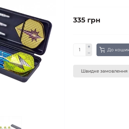
335 грн
До коши
Швидке замовлення