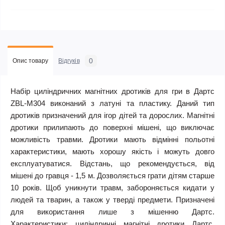
0
Опис товару
Відгуків
Набір циліндричних магнітних дротиків для гри в Дартс
ZBL-M304 виконаний з латуні та пластику. Даний тип
дротиків призначений для ігор дітей та дорослих. Магнітні
дротики прилипають до поверхні мішені, що виключає
можливість травми. Дротики мають відмінні польотні
характеристики, мають хорошу якість і можуть довго
експлуатуватися. Відстань, що рекомендується, від
мішені до гравця - 1,5 м. Дозволяється грати дітям старше
10 років. Щоб уникнути травм, забороняється кидати у
людей та тварин, а також у тверді предмети. Призначені
для використання лише з мішенню Дартс.
Характеристики: циліндричні магнітні дротики Дартс.