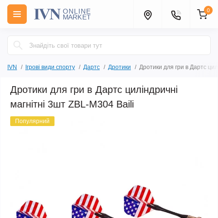
0
IVN
Ігрові види спорту
Дартс
Дротики
Дротики для гри в Дартс цил
Дротики для гри в Дартс циліндричні
магнітні 3шт ZBL-M304 Baili
Популярний