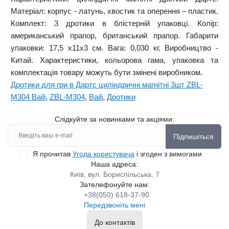
Матеріал: корпус - латунь, хвостик та оперення – пластик.
Комплект: 3 дротики в блістерній упаковці. Колір:
американський прапор, британський прапор. Габарити
упаковки: 17,5 х11х3 см. Вага: 0,030 кг. Виробництво -
Китай. Характеристики, кольорова гама, упаковка та
комплектація товару можуть бути змінені виробником.
Дротики для гри в Дартс циліндричні магнітні 3шт ZBL-
M304 Baili
,
ZBL-M304
,
Baili
,
Дротики
Слідкуйте за новинками та акціями:
Підпишіться
Я прочитав
Угода користувача
і згоден з вимогами
Наша адреса:
Київ, вул. Бориспільська, 7
Зателефонуйте нам:
+38(050) 618-37-90
Передзвоніть мені
До контактів